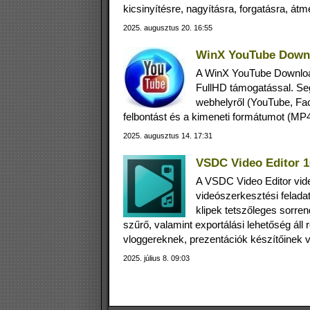
kicsinyítésre, nagyításra, forgatásra, á
2025. augusztus 20. 16:55
WinX YouTube Downl
A WinX YouTube Download
FullHD támogatással. Seg
webhelyről (YouTube, Fac
felbontást és a kimeneti formátumot (MP
2025. augusztus 14. 17:31
VSDC Video Editor 1
A VSDC Video Editor vid
videószerkesztési feladat
klipek tetszőleges sorre
szűrő, valamint exportálási lehetőség áll 
vloggereknek, prezentációk készítőinek 
2025. július 8. 09:03