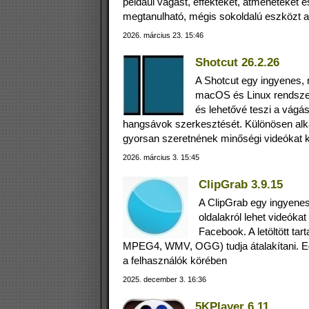
például vágást, effekteket, átmeneteket 
megtanulható, mégis sokoldalú eszközt 
2026. március 23. 15:46
Shotcut 26.2.26
A Shotcut egy ingyenes,
macOS és Linux rendszer
és lehetővé teszi a vágá
hangsávok szerkesztését. Különösen alk
gyorsan szeretnének minőségi videókat k
2026. március 3. 15:45
ClipGrab 3.9.15
A ClipGrab egy ingyenes 
oldalakról lehet videóka
Facebook. A letöltött t
MPEG4, WMV, OGG) tudja átalakítani. Egy
a felhasználók körében
2025. december 3. 16:36
5KPlayer 6.11