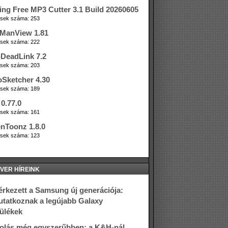
ing Free MP3 Cutter 3.1 Build 20260605
tések száma: 253
ManView 1.81
tések száma: 222
DeadLink 7.2
tések száma: 203
oSketcher 4.30
tések száma: 189
0.77.0
tések száma: 161
nToonz 1.8.0
tések száma: 123
VER HÍREINK
rkezett a Samsung új generációja:
tatkoznak a legújabb Galaxy
ülékek
olás még egyszerűbben: a K&H-nál