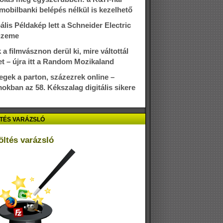
mobilbanki belépés nélkül is kezelhető
ális Példakép lett a Schneider Electric
üzeme
 a filmvásznon derül ki, mire váltottál
et – újra itt a Random Mozikaland
gek a parton, százezrek online –
okban az 58. Kékszalag digitális sikere
TÉS VARÁZSLÓ
öltés varázsló