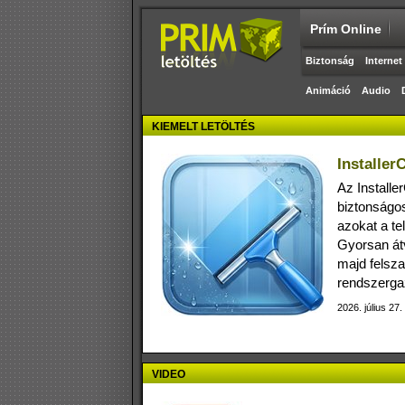
Prím Online
Biztonság
Internet
Animáció
Audio
KIEMELT LETÖLTÉS
Installer
Az Installe
biztonságosa
azokat a te
Gyorsan átv
majd felsza
rendszerga
2026. július 27.
VIDEO