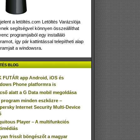
elent a letöltés.com Letöltés Varázslója
nek segítségvel könnyen összeállíthat
enc programjaiból egy installáló
ramot, így pár kattintással telepítheti alap
ramjait a windowsra.
TÉS BLOG
 FUTÁR app Android, iOS és
dows Phone platformra is
cső alatt a G Data mobil megoldása
 program minden eszközre –
persky Internet Security Multi-Device
5
quitous Player – A multifunkciós
timédiás
yan frissít böngészőt a magyar