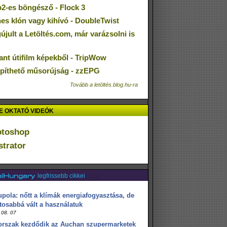
2-es böngésző - Flock 3
nes klón vagy kihívó - DoubleTwist
jult a Letöltés.com, már varázsolni is
ant útifilm képekből - TripWow
epíthető műsorújság - zzEPG
Tovább a letöltés.blog.hu-ra
 OKTATÓ VIDEÓK
otoshop
ustrator
legfrissebb cikkei
pola: nőtt a klímák energiafogyasztása, de
tosabbá vált a használatuk
 08. 07
orszak kezdődik az Auchan szupermarketek