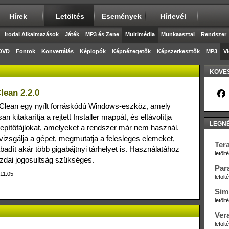
Hírek
Letöltés
Események
Hírlevél
Irodai Alkalmazások
Játék
MP3 és Zene
Multimédia
Munkaasztal
Rendszer
DVD
Fontok
Konvertálás
Képlopók
Képnézegetők
Képszerkesztők
MP3
V
KÖVES
Clean 2.2.0
rClean egy nyílt forráskódú Windows‑eszköz, amely
n kitakarítja a rejtett Installer mappát, és eltávolítja
LEGN
lepítőfájlokat, amelyeket a rendszer már nem használ.
izsgálja a gépet, megmutatja a felesleges elemeket,
Ter
badít akár több gigabájtnyi tárhelyet is. Használatához
letöl
zdai jogosultság szükséges.
Par
 11:05
letöl
Sim
letöl
Ver
letöl