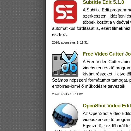
Subtitle Edit 5.1.0
A Subtitle Edit programmal
szerkeszteni, időzíteni 
többek között a videóval 
automatikus fordítását is, ezért filmekh
eszköz.
2026. augusztus 1. 11:31
Free Video Cutter Jo
A Free Video Cutter Join
videószerkesztő program,
kívánt részeket, illetve t
Számos népszerű formátumot támogat, pé
erőforrás‑kímélő működésre tervezték.
2026. április 13. 11:02
OpenShot Video Edit
Az OpenShot Video Edito
videószerkesztő program
Egyszerű, kezdőbarát fel