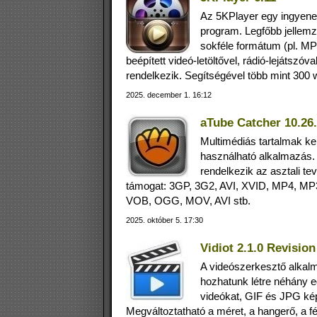
Az 5KPlayer egy ingyenes
program. Legfőbb jellemz
sokféle formátum (pl. MP
beépített videó-letöltővel, rádió-lejátsz
rendelkezik. Segítségével több mint 300 w
2025. december 1. 16:12
aTube Catcher 10.26
Multimédiás tartalmak ke
használható alkalmazás. 
rendelkezik az asztali t
támogat: 3GP, 3G2, AVI, XVID, MP4, 
VOB, OGG, MOV, AVI stb.
2025. október 5. 17:30
Vidiot 2.1.0 Revision
A videószerkesztő alkalm
hozhatunk létre néhány 
videókat, GIF és JPG ké
Megváltoztatható a méret, a hangerő, a fé