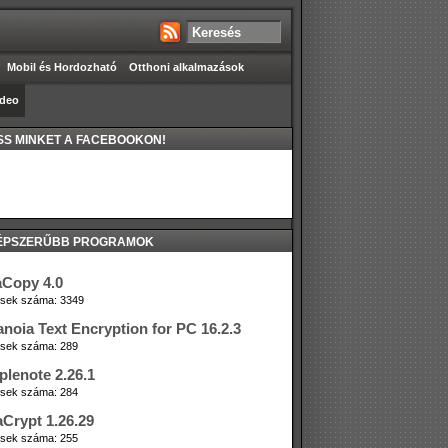
Mobil és Hordozható
Otthoni alkalmazások
ideo
S MINKET A FACEBOOKON!
ÉPSZERŰBB PROGRAMOK
aCopy 4.0
tések száma: 3349
anoia Text Encryption for PC 16.2.3
tések száma: 289
plenote 2.26.1
tések száma: 284
aCrypt 1.26.29
tések száma: 255