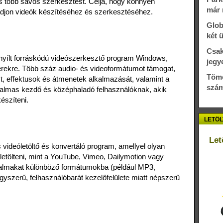
és több sávos szerkesztést. Célja, hogy könnyen
már 
adjon videók készítéséhez és szerkesztéséhez.
Glob
két 
Csak
 nyílt forráskódú videószerkesztő program Windows,
jegy
ekre. Több száz audio- és videoformátumot támogat,
Töme
st, effektusok és átmenetek alkalmazását, valamint a
szám
almas kezdő és középhaladó felhasználóknak, akik
észíteni.
LETÖL
Let
videóletöltő és konvertáló program, amellyel olyan
t letölteni, mint a YouTube, Vimeo, Dailymotion vagy
artalmakat különböző formátumokba (például MP3,
szerű, felhasználóbarát kezelőfelülete miatt népszerű