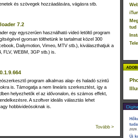
tmenetek és szövegek hozzáadására, vágásra stb.
Web
iTu
Megú
oader 7.2
tud
er egy egyszerűen használható videó letöltő program
Inst
ítségével gyorsan tölthetünk le tartalmat közel 300
Tel
ebook, Dailymotion, Vimeo, MTV stb.), kiválaszthatjuk a
4, FLV, WEBM, 3GP stb.) is.
ADOBE
0.1.9.664
Ph
eószerkesztő program alkalmas alap- és haladó szintű
okra is. Támogatja a nem lineáris szerkesztést, így a
Ill
ndben helyezhetők el az idővonalon, és számos effekt,
rendelkezésre. A szoftver ideális választás lehet
vagy hobbivideósoknak is.
Hőku
tuda
Tovább >
2026.
Új k