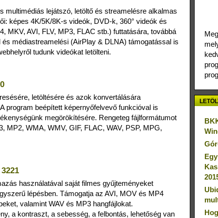
 multimédiás lejátszó, letöltő és streamelésre alkalmas
ői: képes 4K/5K/8K-s videók, DVD-k, 360° videók és
4, MKV, AVI, FLV, MP3, FLAC stb.) futtatására, továbbá
Megj
óval és médiastreamelési (AirPlay & DLNA) támogatással is
mely
ebhelyről tudunk videókat letölteni.
kedv
prog
prog
.0
resésére, letöltésére és azok konvertálására
LETÖL
A program beépített képernyőfelvevő funkcióval is
evékenységünk megörökítésére. Rengeteg fájlformátumot
BKK
MP3, MP2, WMA, WMV, GIF, FLAC, WAV, PSP, MPG,
Win
Gór
Egy
Kas
 3221
201
azás használatával saját filmes gyűjteményeket
Ubi
egyszerű lépésben. Támogatja az AVI, MOV és MP4
mul
peket, valamint WAV és MP3 hangfájlokat.
Hog
ny, a kontraszt, a sebesség, a felbontás, lehetőség van