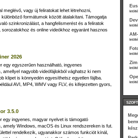
Eus
 meglévő, vagy új feliratokat lehet létrehozni,
letöl
és különböző formátumok között átalakítani. Támogatja
Dev
való szinkronizálást, a hangfelismerést és a feliratok
letöl
ez, sorozatokhoz és online videókhoz egyaránt hasznos
AM-
letöl
Fot
letöl
iner 2026
Zim 
er egy egyszerűen használható, ingyenes
letöl
 amellyel nagyobb videófájlokból vághatsz ki nem
Ope
öbb klipet is könnyedén egyesíthetsz egyetlen fájlba.
letöl
ldául AVI, MP4, WMV vagy FLV, és kifejezetten gyors,
SZOFT
or 3.5.0
Megé
r egy ingyenes, magyar nyelvet is támogató
bemu
, amely Windows, macOS és Linux rendszereken is fut.
kész
ülettel rendelkezik, ugyanakkor számos funkciót kínál,
Park