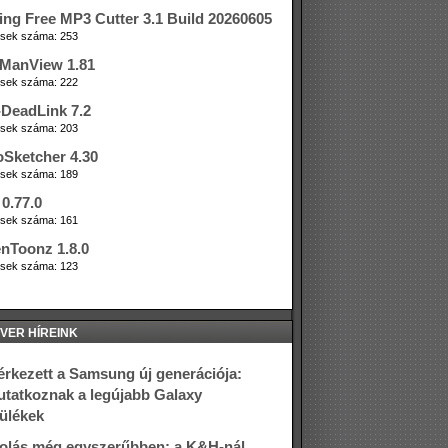
ing Free MP3 Cutter 3.1 Build 20260605
tések száma: 253
ManView 1.81
tések száma: 222
DeadLink 7.2
tések száma: 203
oSketcher 4.30
tések száma: 189
0.77.0
tések száma: 161
nToonz 1.8.0
tések száma: 123
VER HÍREINK
rkezett a Samsung új generációja:
tatkoznak a legújabb Galaxy
ülékek
olás még egyszerűbben: a K&H-nál