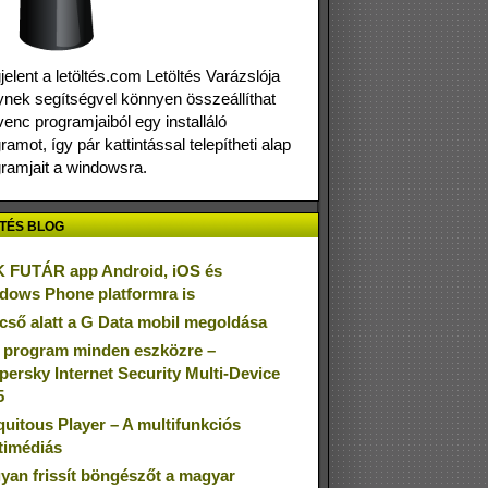
elent a letöltés.com Letöltés Varázslója
nek segítségvel könnyen összeállíthat
enc programjaiból egy installáló
ramot, így pár kattintással telepítheti alap
ramjait a windowsra.
TÉS BLOG
 FUTÁR app Android, iOS és
dows Phone platformra is
cső alatt a G Data mobil megoldása
 program minden eszközre –
persky Internet Security Multi-Device
5
quitous Player – A multifunkciós
timédiás
yan frissít böngészőt a magyar