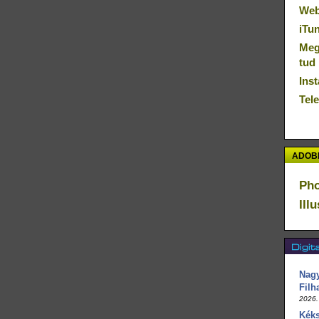
Web
iTu
Megú
tud
Inst
Tel
ADOBE
Ph
Ill
Nagy
Filh
2026.
Kéks