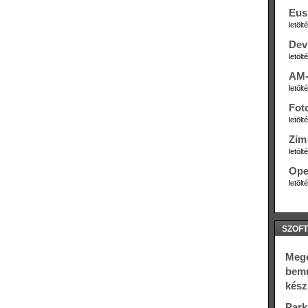
Eus
letöl
Dev
letöl
AM-
letöl
Fot
letöl
Zim 
letöl
Ope
letöl
SZOFT
Megé
bemu
kész
Park