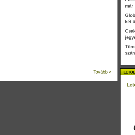
már 
Glob
két 
Csak
jegy
Töme
szám
Tovább >
LETÖL
Let