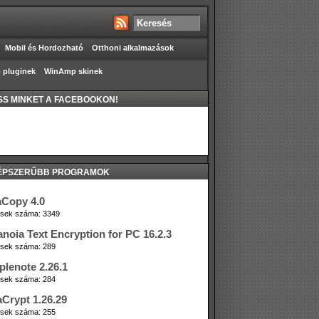
Mobil és Hordozható
Otthoni alkalmazások
pluginek
WinAmp skinek
S MINKET A FACEBOOKON!
ÉPSZERŰBB PROGRAMOK
aCopy 4.0
tések száma: 3349
anoia Text Encryption for PC 16.2.3
tések száma: 289
plenote 2.26.1
tések száma: 284
aCrypt 1.26.29
tések száma: 255