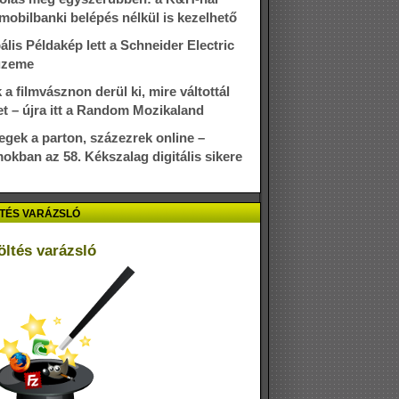
mobilbanki belépés nélkül is kezelhető
ális Példakép lett a Schneider Electric
üzeme
 a filmvásznon derül ki, mire váltottál
et – újra itt a Random Mozikaland
gek a parton, százezrek online –
okban az 58. Kékszalag digitális sikere
TÉS VARÁZSLÓ
öltés varázsló