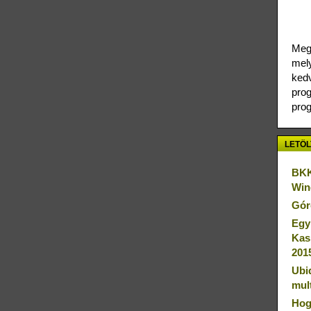
Megj
mely
kedv
prog
prog
LETÖL
BKK
Win
Gór
Egy
Kas
201
Ubi
mul
Hog