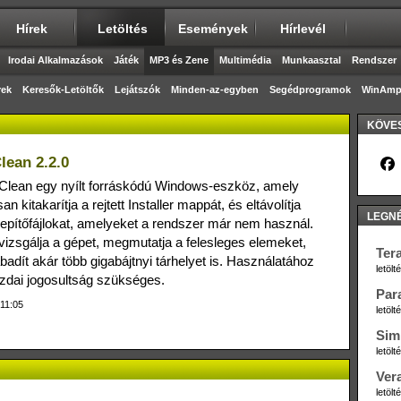
Hírek
Letöltés
Események
Hírlevél
Irodai Alkalmazások
Játék
MP3 és Zene
Multimédia
Munkaasztal
Rendszer
rek
Keresők-Letöltők
Lejátszók
Minden-az-egyben
Segédprogramok
WinAmp 
KÖVES
Clean 2.2.0
rClean egy nyílt forráskódú Windows‑eszköz, amely
n kitakarítja a rejtett Installer mappát, és eltávolítja
LEGN
lepítőfájlokat, amelyeket a rendszer már nem használ.
izsgálja a gépet, megmutatja a felesleges elemeket,
Ter
badít akár több gigabájtnyi tárhelyet is. Használatához
letöl
zdai jogosultság szükséges.
Par
 11:05
letöl
Sim
letöl
Ver
letöl