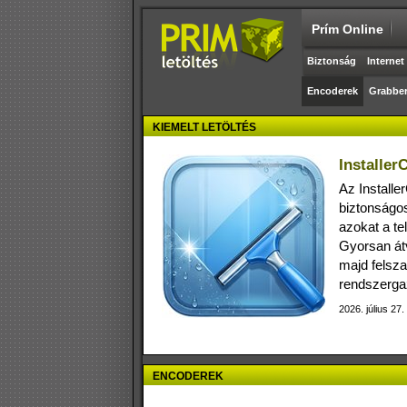
Prím Online
Biztonság
Internet
Encoderek
Grabbe
KIEMELT LETÖLTÉS
Installer
Az Installe
biztonságosa
azokat a te
Gyorsan átv
majd felsza
rendszerga
2026. július 27.
ENCODEREK