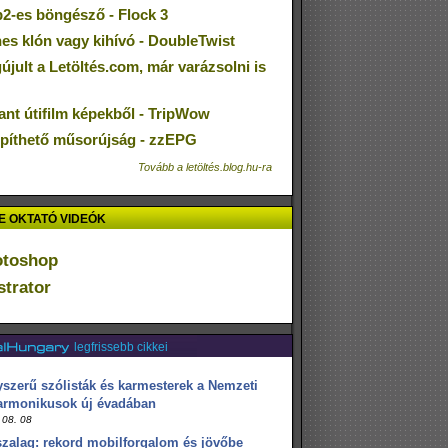
2-es böngésző - Flock 3
nes klón vagy kihívó - DoubleTwist
jult a Letöltés.com, már varázsolni is
ant útifilm képekből - TripWow
epíthető műsorújság - zzEPG
Tovább a letöltés.blog.hu-ra
 OKTATÓ VIDEÓK
otoshop
ustrator
legfrissebb cikkei
szerű szólisták és karmesterek a Nemzeti
armonikusok új évadában
 08. 08
zalag: rekord mobilforgalom és jövőbe