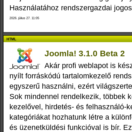
Használatához rendszergazdai jogos
2026. július 27. 11:05
HTML
Joomla! 3.1.0 Beta 2
Akár profi weblapot is kés
nyílt forráskódú tartalomkezelő rend
egyszerű használni, ezért világszert
Sok mindennel rendelkezik, többek kö
kezelővel, hirdetés- és felhasználó-k
kategóriákat hozhatunk létre a külön
és üzenetküldési funkcióval is bír. E