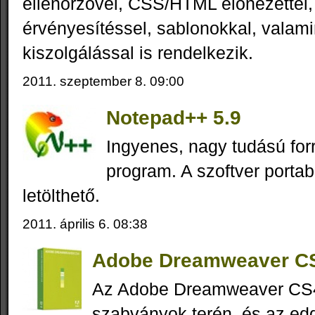
ellenőrzővel, CSS/HTML előnézettel
érvényesítéssel, sablonokkal, valami
kiszolgálással is rendelkezik.
2011. szeptember 8. 09:00
Notepad++ 5.9
Ingyenes, nagy tudású for
program. A szoftver portab
letölthető.
2011. április 6. 08:38
Adobe Dreamweaver C
Az Adobe Dreamweaver CS4 
szabványok terén, és az edd