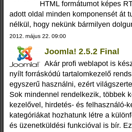
HTML formátumot képes RTF
adott oldal minden komponensét át tu
nélkül, hogy nekünk bármilyen dolgu
2012. május 22. 09:00
Joomla! 2.5.2 Final
Akár profi weblapot is kés
nyílt forráskódú tartalomkezelő rend
egyszerű használni, ezért világszert
Sok mindennel rendelkezik, többek kö
kezelővel, hirdetés- és felhasználó-k
kategóriákat hozhatunk létre a külön
és üzenetküldési funkcióval is bír. E