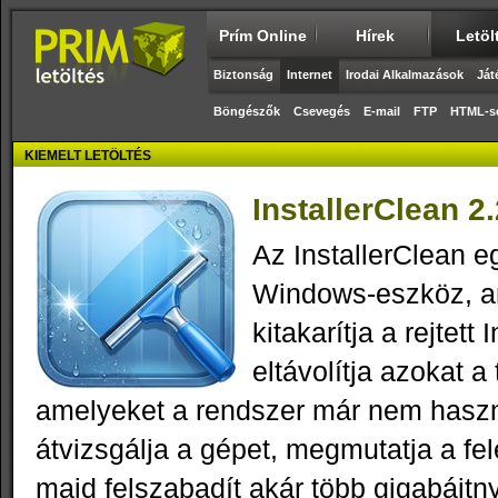
Prím Online
Hírek
Letöl
Biztonság
Internet
Irodai Alkalmazások
Ját
Böngészők
Csevegés
E-mail
FTP
HTML-s
KIEMELT LETÖLTÉS
InstallerClean 2.
Az InstallerClean e
Windows‑eszköz, a
kitakarítja a rejtett
eltávolítja azokat a 
amelyeket a rendszer már nem hasz
átvizsgálja a gépet, megmutatja a fe
majd felszabadít akár több gigabájtnyi