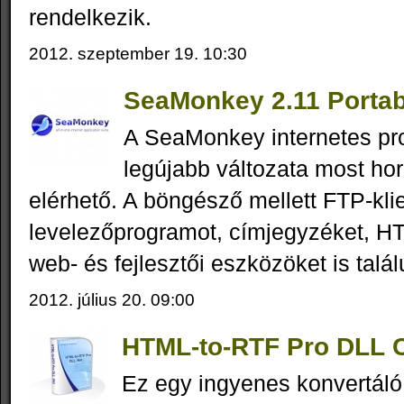
rendelkezik.
2012. szeptember 19. 10:30
SeaMonkey 2.11 Portab
A SeaMonkey internetes p
legújabb változata most ho
elérhető. A böngésző mellett FTP-klie
levelezőprogramot, címjegyzéket, H
web- és fejlesztői eszközöket is tal
2012. július 20. 09:00
HTML-to-RTF Pro DLL
Ez egy ingyenes konvertáló