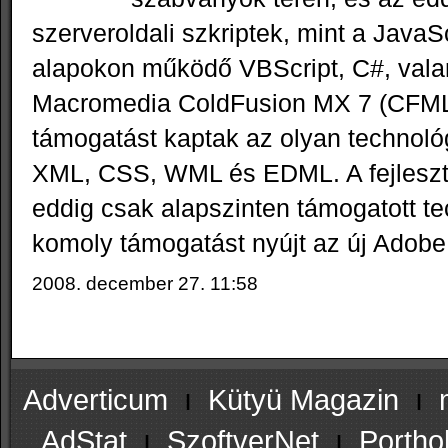
szerveroldali szkriptek, mint a Java
alapokon működő VBScript, C#, vala
Macromedia ColdFusion MX 7 (CFML) 
támogatást kaptak az olyan technológ
XML, CSS, WML és EDML. A fejlesztő
eddig csak alapszinten támogatott te
komoly támogatást nyújt az új Ado
2008. december 27. 11:58
Adverticum
ı
Kütyü Magazin
ı
AdStat
ı
SzoftverNet
ı
Portho