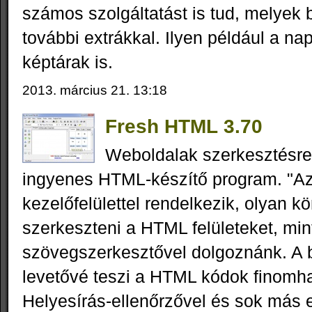
számos szolgáltatást is tud, melyek
további extrákkal. Ilyen például a nap
képtárak is.
2013. március 21. 13:18
Fresh HTML 3.70
Weboldalak szerkesztésre
ingyenes HTML-készítő program. "Azt
kezelőfelülettel rendelkezik, olyan k
szerkeszteni a HTML felületeket, mi
szövegszerkesztővel dolgoznánk. A b
levetővé teszi a HTML kódok finomh
Helyesírás-ellenőrzővel és sok más e