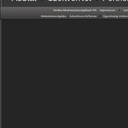
ı
Vertika Alkalmazásszolgáltató Kft:
impresszum
te
ı
Hirdetéskiszolgálás:
Adverticum AdServer
Ügynökségi értékes