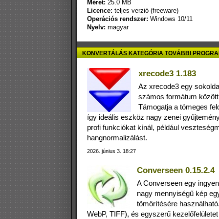
Méret:
25.0 MB
Licence:
teljes verzió (freeware)
Operációs rendszer:
Windows 10/11
Nyelv:
magyar
KONVERTÁLÁS KATEGÓRIA TOVÁBBI PROGRA
xrecode3 1.183
Az xrecode3 egy sokolda
számos formátum között k
Támogatja a tömeges feld
így ideális eszköz nagy zenei gyűjtemén
profi funkciókat kínál, például veszteség
hangnormalizálást.
2026. június 3. 18:27
Converseen 0.15.2.4
A Converseen egy ingyene
nagy mennyiségű kép egys
tömörítésére használható
WebP, TIFF), és egyszerű kezelőfelületet