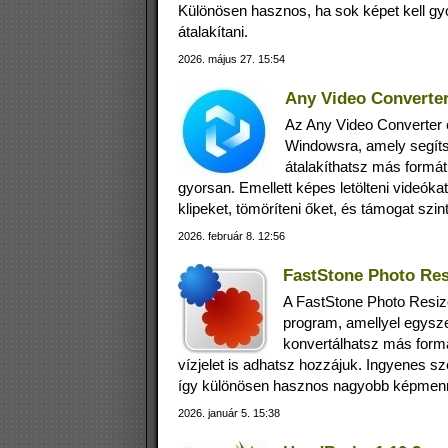
Különösen hasznos, ha sok képet kell g
átalakítani.
2026. május 27. 15:54
Any Video Converter
Az Any Video Converter 
Windowsra, amely segítsé
átalakíthatsz más formá
gyorsan. Emellett képes letölteni videóka
klipeket, tömöríteni őket, és támogat szi
2026. február 8. 12:56
FastStone Photo Res
A FastStone Photo Resi
program, amellyel egysze
konvertálhatsz más form
vízjelet is adhatsz hozzájuk. Ingyenes sz
így különösen hasznos nagyobb képmenny
2026. január 5. 15:38