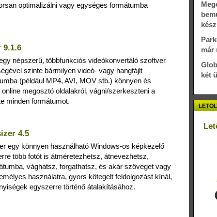
Megé
yorsan optimalizálni vagy egységes formátumba
bemu
kész
Park
 9.1.6
már 
egy népszerű, többfunkciós videókonvertáló szoftver
Glob
gével szinte bármilyen videó‑ vagy hangfájlt
két 
tumba (például MP4, AVI, MOV stb.) könnyen és
t online megosztó oldalakról, vágni/szerkeszteni a
nte minden formátumot.
LETÖL
Let
izer 4.5
zer egy könnyen használható Windows-os képkezelő
rre több fotót is átméretezhetsz, átnevezhetsz,
átumba, vághatsz, forgathatsz, és akár szöveget vagy
emélyes használatra, gyors kötegelt feldolgozást kínál,
iségek egyszerre történő átalakításához.