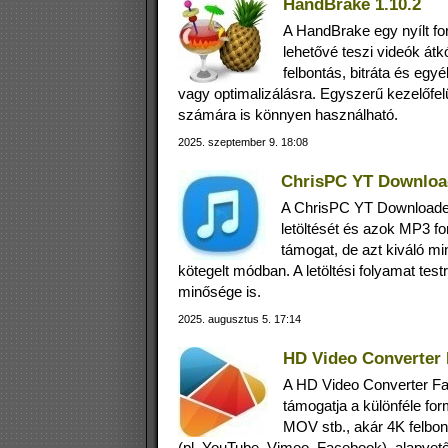
HandBrake 1.10.2
A HandBrake egy nyílt fo
lehetővé teszi videók át
felbontás, bitráta és egy
vagy optimalizálásra. Egyszerű kezelőfelül
számára is könnyen használható.
2025. szeptember 9. 18:08
ChrisPC YT Download
A ChrisPC YT Downloader
letöltését és azok MP3 f
támogat, de azt kiváló mi
kötegelt módban. A letöltési folyamat test
minősége is.
2025. augusztus 5. 17:14
HD Video Converter 
A HD Video Converter Fa
támogatja a különféle fo
MOV stb., akár 4K felbont
(pl. YouTube, Vimeo, Facebook), alapvető