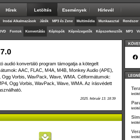
Hírek
Letöltés
Események
Hírlevél
Irodai Alkalmazások
Játék
MP3 és Zene
Multimédia
Munkaasztal
Rendszer
DVD
Fontok
Konvertálás
Képlopók
Képnézegetők
Képszerkesztők
MP3
V
KÖVES
7.0
 audió konvertáló program támogatja a kötegelt
ormátumok: AAC, FLAC, M4A, M4B, Monkey Audio (APE),
LEGN
Ogg Vorbis, WavPack, Wave, WMA. Célformátumok:
4, Ogg Vorbis, WavPack, Wave, WMA. Az írásvédett
Ter
asználható.
letöl
2025. február 13. 18:39
Par
letöl
Sim
letöl
Ver
letöl