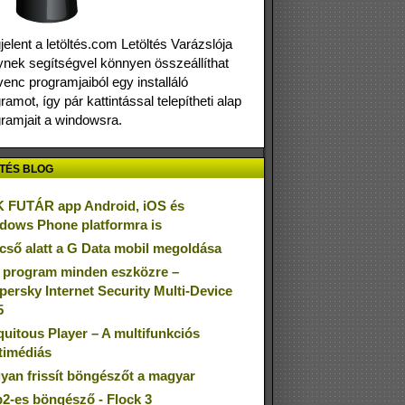
elent a letöltés.com Letöltés Varázslója
nek segítségvel könnyen összeállíthat
enc programjaiból egy installáló
ramot, így pár kattintással telepítheti alap
ramjait a windowsra.
TÉS BLOG
 FUTÁR app Android, iOS és
dows Phone platformra is
cső alatt a G Data mobil megoldása
 program minden eszközre –
persky Internet Security Multi-Device
5
quitous Player – A multifunkciós
timédiás
yan frissít böngészőt a magyar
2-es böngésző - Flock 3