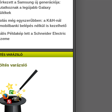
rkezett a Samsung új generációja:
tatkoznak a legújabb Galaxy
ülékek
olás még egyszerűbben: a K&H-nál
mobilbanki belépés nélkül is kezelhető
ális Példakép lett a Schneider Electric
üzeme
TÉS VARÁZSLÓ
öltés varázsló