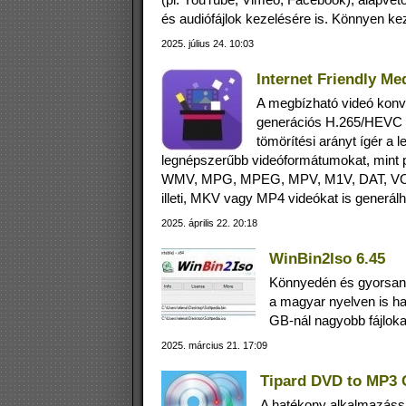
és audiófájlok kezelésére is. Könnyen kez
2025. július 24. 10:03
Internet Friendly Me
A megbízható videó konv
generációs H.265/HEVC 
tömörítési arányt ígér a
legnépszerűbb videóformátumokat, mint 
WMV, MPG, MPEG, MPV, M1V, DAT, VOB, 
illeti, MKV vagy MP4 videókat is generálh
2025. április 22. 20:18
WinBin2Iso 6.45
Könnyedén és gyorsan
a magyar nyelven is ha
GB-nál nagyobb fájlokat
2025. március 21. 17:09
Tipard DVD to MP3 C
A hatékony alkalmazás