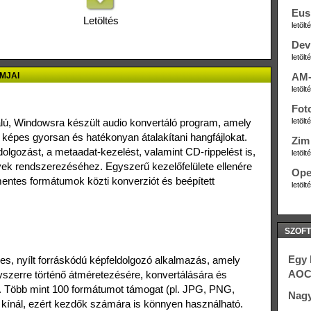
Eus
Letöltés
letöl
Dev
letöl
MJAI
AM-
letöl
Fot
lú, Windowsra készült audio konvertáló program, amely
letöl
épes gyorsan és hatékonyan átalakítani hangfájlokat.
Zim 
olgozást, a metaadat‑kezelést, valamint CD‑rippelést is,
letöl
yek rendszerezéséhez. Egyszerű kezelőfelülete ellenére
Ope
mentes formátumok közti konverziót és beépített
letöl
SZOFT
Egy 
s, nyílt forráskódú képfeldolgozó alkalmazás, amely
AOC 
zerre történő átméretezésére, konvertálására és
. Több mint 100 formátumot támogat (pl. JPG, PNG,
Nagy
 kínál, ezért kezdők számára is könnyen használható.