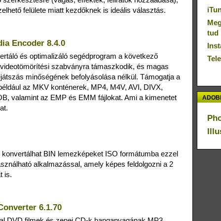
iTu
elhető felülete miatt kezdőknek is ideális választás.
Megú
tud
dia Encoder 8.4.0
Inst
ertáló és optimalizáló segédprogram a következő
Tel
videotömörítési szabványra támaszkodik, és magas
 lejátszás minőségének befolyásolása nélkül. Támogatja a
például az MKV konténerek, MP4, M4V, AVI, DIVX,
valamint az EMP és EMM fájlokat. Ami a kimenetet
ADOBE
at.
Ph
Ill
 konvertálhat BIN lemezképeket ISO formátumba ezzel
sználható alkalmazással, amely képes feldolgozni a 2
 is.
onverter 6.1.70
sal DVD filmek és zenei CD-k hanganyagának MP3