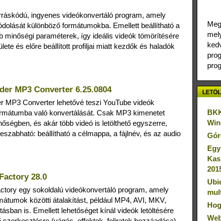
rráskódú, ingyenes videókonvertáló program, amely
Megj
kódolását különböző formátumokba. Emellett beállítható a
mely
éb minőségi paraméterek, így ideális videók tömörítésére
kedv
ete és előre beállított profiljai miatt kezdők és haladók
prog
prog
er MP3 Converter 6.25.0804
LETÖL
 MP3 Converter lehetővé teszi YouTube videók
BKK
ormátumba való konvertálását. Csak MP3 kimenetet
Win
nőségben, és akár több videó is letölthető egyszerre,
reszabható: beállítható a célmappa, a fájlnév, és az audio
Gór
Egy
Kas
201
Factory 28.0
Ubi
ctory egy sokoldalú videókonvertáló program, amely
mul
rmátumok közötti átalakítást, például MP4, AVI, MKV,
Hog
ásban is. Emellett lehetőséget kínál videók letöltésére
Web
 szerkesztésre (vágás, effektek, feliratok hozzáadása),