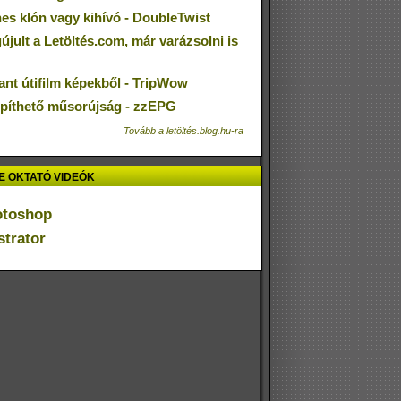
nes klón vagy kihívó - DoubleTwist
jult a Letöltés.com, már varázsolni is
ant útifilm képekből - TripWow
epíthető műsorújság - zzEPG
Tovább a letöltés.blog.hu-ra
 OKTATÓ VIDEÓK
otoshop
ustrator