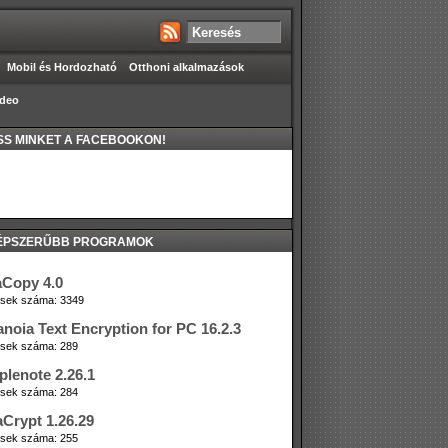
Mobil és Hordozható
Otthoni alkalmazások
ideo
S MINKET A FACEBOOKON!
ÉPSZERŰBB PROGRAMOK
aCopy 4.0
tések száma: 3349
anoia Text Encryption for PC 16.2.3
tések száma: 289
plenote 2.26.1
tések száma: 284
aCrypt 1.26.29
tések száma: 255