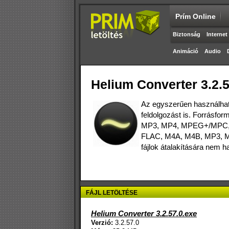
Prím Online
Biztonság
Internet
Animáció
Audio
Helium Converter 3.2.5
Az egyszerűen használható
feldolgozást is. Forrásf
MP3, MP4, MPEG+/MPC, 
FLAC, M4A, M4B, MP3, MP
fájlok átalakítására nem h
FÁJL LETÖLTÉSE
Helium Converter 3.2.57.0.exe
Verzió:
3.2.57.0