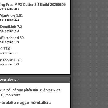
ing Free MP3 Cutter 3.1 Build 20260605
tések száma: 253
ManView 1.81
tések száma: 222
DeadLink 7.2
tések száma: 203
oSketcher 4.30
tések száma: 189
0.77.0
tések száma: 161
nToonz 1.8.0
tések száma: 123
VER HÍREINK
kijelző, három játékstílus: érkezik az
új monitora
ító alatt a magyar mémkultúra