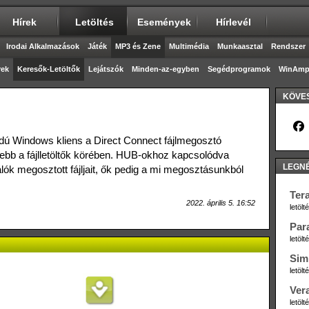
Hírek
Letöltés
Események
Hírlevél
Irodai Alkalmazások
Játék
MP3 és Zene
Multimédia
Munkaasztal
Rendszer
rek
Keresők-Letöltők
Lejátszók
Minden-az-egyben
Segédprogramok
WinAmp 
KÖVES
dú Windows kliens a Direct Connect fájlmegosztó
dtebb a fájlletöltők körében. HUB-okhoz kapcsolódva
LEGN
lók megosztott fájljait, ők pedig a mi megosztásunkból
Ter
2022. április 5. 16:52
letöl
Par
letöl
Sim
letöl
Ver
letöl