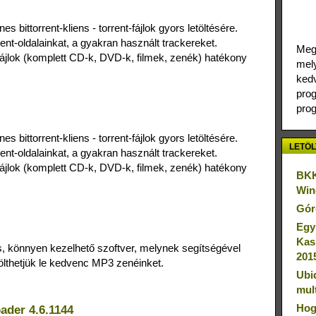
 bittorrent-kliens - torrent-fájlok gyors letöltésére.
rent-oldalainkat, a gyakran használt trackereket.
Megj
jlok (komplett CD-k, DVD-k, filmek, zenék) hatékony
mely
kedv
prog
prog
 bittorrent-kliens - torrent-fájlok gyors letöltésére.
LETÖL
rent-oldalainkat, a gyakran használt trackereket.
jlok (komplett CD-k, DVD-k, filmek, zenék) hatékony
BKK
Win
Gór
Egy
Kas
, könnyen kezelhető szoftver, melynek segítségével
201
lthetjük le kedvenc MP3 zenéinket.
Ubi
mul
Hog
ader 4.6.1144