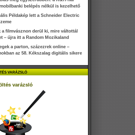
mobilbanki belépés nélkül is kezelhető
ális Példakép lett a Schneider Electric
üzeme
 a filmvásznon derül ki, mire váltottál
et – újra itt a Random Mozikaland
gek a parton, százezrek online –
okban az 58. Kékszalag digitális sikere
TÉS VARÁZSLÓ
öltés varázsló