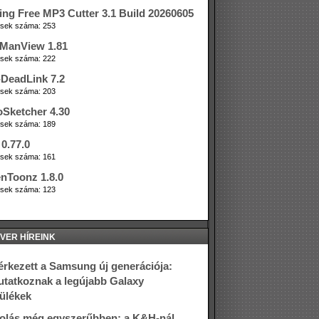
ing Free MP3 Cutter 3.1 Build 20260605
tések száma: 253
ManView 1.81
tések száma: 222
DeadLink 7.2
tések száma: 203
oSketcher 4.30
tések száma: 189
0.77.0
tések száma: 161
nToonz 1.8.0
tések száma: 123
VER HÍREINK
rkezett a Samsung új generációja:
tatkoznak a legújabb Galaxy
ülékek
olás még egyszerűbben: a K&H-nál