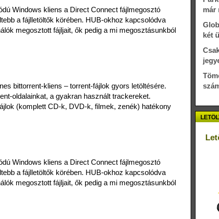
ódú Windows kliens a Direct Connect fájlmegosztó
már 
edtebb a fájlletöltők körében. HUB-okhoz kapcsolódva
Glob
álók megosztott fájljait, ők pedig a mi megosztásunkból
két 
Csak
jegy
Töme
 bittorrent-kliens – torrent-fájlok gyors letöltésére.
szám
rent-oldalainkat, a gyakran használt trackereket.
jlok (komplett CD-k, DVD-k, filmek, zenék) hatékony
LETÖL
Let
ódú Windows kliens a Direct Connect fájlmegosztó
edtebb a fájlletöltők körében. HUB-okhoz kapcsolódva
álók megosztott fájljait, ők pedig a mi megosztásunkból