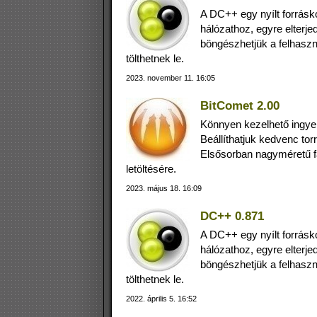
A DC++ egy nyílt forrásk
hálózathoz, egyre elterj
böngészhetjük a felhaszn
tölthetnek le.
2023. november 11. 16:05
BitComet 2.00
Könnyen kezelhető ingyenes
Beállíthatjuk kedvenc tor
Elsősorban nagyméretű fá
letöltésére.
2023. május 18. 16:09
DC++ 0.871
A DC++ egy nyílt forrásk
hálózathoz, egyre elterj
böngészhetjük a felhaszn
tölthetnek le.
2022. április 5. 16:52