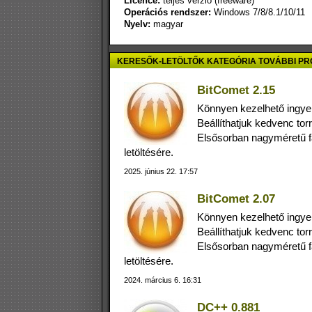
Licence:
teljes verzió (freeware)
Operációs rendszer:
Windows 7/8/8.1/10/11
Nyelv:
magyar
KERESŐK-LETÖLTŐK KATEGÓRIA TOVÁBBI P
BitComet 2.15
Könnyen kezelhető ingyenes
Beállíthatjuk kedvenc tor
Elsősorban nagyméretű fá
letöltésére.
2025. június 22. 17:57
BitComet 2.07
Könnyen kezelhető ingyenes
Beállíthatjuk kedvenc tor
Elsősorban nagyméretű fá
letöltésére.
2024. március 6. 16:31
DC++ 0.881