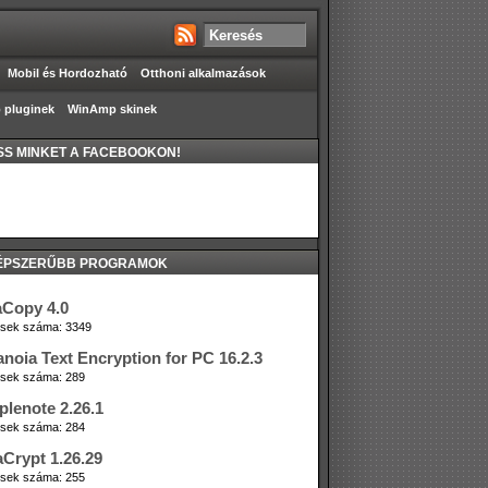
Mobil és Hordozható
Otthoni alkalmazások
pluginek
WinAmp skinek
S MINKET A FACEBOOKON!
ÉPSZERŰBB PROGRAMOK
aCopy 4.0
tések száma: 3349
anoia Text Encryption for PC 16.2.3
tések száma: 289
plenote 2.26.1
tések száma: 284
aCrypt 1.26.29
tések száma: 255