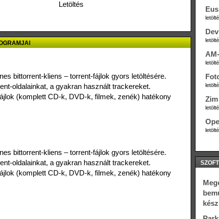
Letöltés
Eus
letöl
Dev
letöl
ROGRAMJAI
AM-
letöl
 bittorrent-kliens – torrent-fájlok gyors letöltésére.
Fot
rent-oldalainkat, a gyakran használt trackereket.
letöl
jlok (komplett CD-k, DVD-k, filmek, zenék) hatékony
Zim 
letöl
Ope
letöl
 bittorrent-kliens – torrent-fájlok gyors letöltésére.
rent-oldalainkat, a gyakran használt trackereket.
SZOFT
jlok (komplett CD-k, DVD-k, filmek, zenék) hatékony
Megé
bemu
kész
Park