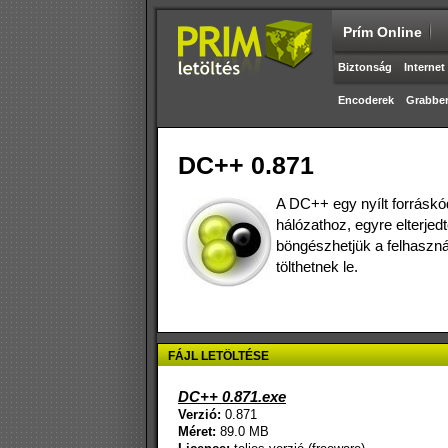
Prím Online
Biztonság
Internet
Encoderek
Grabbe
DC++ 0.871
A DC++ egy nyílt forráskó
hálózathoz, egyre elterje
böngészhetjük a felhaszná
tölthetnek le.
FÁJL LETÖLTÉSE
DC++ 0.871.exe
Verzió:
0.871
Méret:
89.0 MB