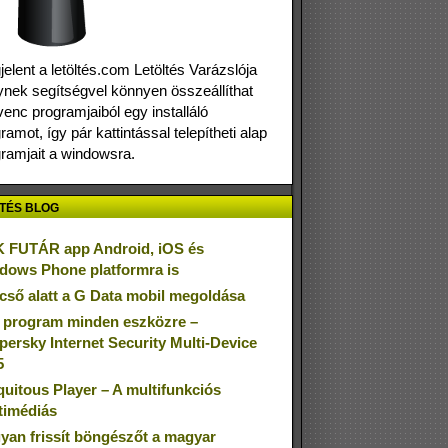
elent a letöltés.com Letöltés Varázslója
nek segítségvel könnyen összeállíthat
enc programjaiból egy installáló
ramot, így pár kattintással telepítheti alap
ramjait a windowsra.
TÉS BLOG
 FUTÁR app Android, iOS és
dows Phone platformra is
cső alatt a G Data mobil megoldása
 program minden eszközre –
persky Internet Security Multi-Device
5
quitous Player – A multifunkciós
timédiás
yan frissít böngészőt a magyar