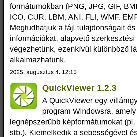
formátumokban (PNG, JPG, GIF, BMP
ICO, CUR, LBM, ANI, FLI, WMF, EMF 
Megtudhatjuk a fájl tulajdonságait és
információkat, alapvető szerkesztési
végezhetünk, ezenkívül különböző lá
alkalmazhatunk.
2025. augusztus 4. 12:15
QuickViewer 1.2.3
A QuickViewer egy villámg
program Windowsra, amely 
legnépszerűbb képformátumokat (pl
stb.). Kiemelkedik a sebességével é