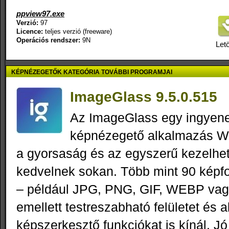
ppview97.exe
Verzió:
97
Licence:
teljes verzió (freeware)
Operációs rendszer:
9N
Letö
KÉPNÉZEGETŐK KATEGÓRIA TOVÁBBI PROGRAMJAI
ImageGlass 9.5.0.515
Az ImageGlass egy ingyenes
képnézegető alkalmazás W
a gyorsaság és az egyszerű kezelhe
kedvelnek sokan. Több mint 90 képf
– például JPG, PNG, GIF, WEBP vagy
emellett testreszabható felületet és 
képszerkesztő funkciókat is kínál. Jó 