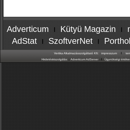
Adverticum
ı
Kütyü Magazin
ı
AdStat
ı
SzoftverNet
ı
Portho
ı
Vertika Alkalmazásszolgáltató Kft:
impresszum
te
ı
Hirdetéskiszolgálás:
Adverticum AdServer
Ügynökségi értékes