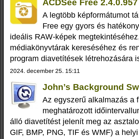
ACDSee Free 2.4.0.957
A legtöbb képformátumot 
Free egy gyors és hatékon
ideális RAW-képek megtekintéséhez,
médiakönyvtárak kereséséhez és re
program diavetítések létrehozására i
2024. december 25. 15:11
John’s Background Swi
Az egyszerű alkalmazás a f
meghatározott időinterval
álló diavetítést jelenít meg az aszta
GIF, BMP, PNG, TIF és WMF) a helyi