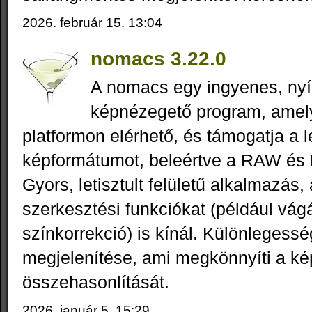
2026. február 15. 13:04
nomacs 3.22.0
A nomacs egy ingyenes, nyíl
képnézegető program, ame
platformon elérhető, és támogatja a l
képformátumot, beleértve a RAW és P
Gyors, letisztult felületű alkalmazás
szerkesztési funkciókat (például vágá
színkorrekció) is kínál. Különlegess
megjelenítése, ami megkönnyíti a k
összehasonlítását.
2026. január 5. 15:29