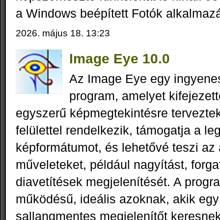
a Windows beépített Fotók alkalmaz
2026. május 18. 13:23
Image Eye 10.0
Az Image Eye egy ingyene
program, amelyet kifejezet
egyszerű képmegtekintésre terveztek
felülettel rendelkezik, támogatja a le
képformátumot, és lehetővé teszi az
műveleteket, például nagyítást, forga
diavetítések megjelenítését. A progr
működésű, ideális azoknak, akik egy l
sallangmentes megjelenítőt keresnek