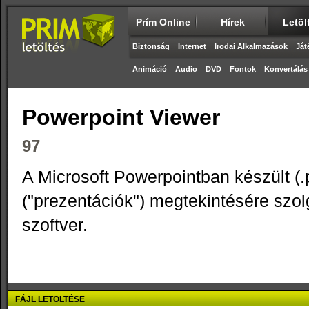
Prím Online
Hírek
Letöl
Biztonság
Internet
Irodai Alkalmazások
Ját
Animáció
Audio
DVD
Fontok
Konvertálás
Powerpoint Viewer
97
A Microsoft Powerpointban készült (.
("prezentációk") megtekintésére szo
szoftver.
FÁJL LETÖLTÉSE