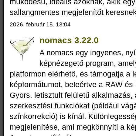
működésű, ideális azoknak, akik egy l
sallangmentes megjelenítőt keresnek
2026. február 15. 13:04
nomacs 3.22.0
A nomacs egy ingyenes, nyíl
képnézegető program, ame
platformon elérhető, és támogatja a l
képformátumot, beleértve a RAW és P
Gyors, letisztult felületű alkalmazás
szerkesztési funkciókat (például vágá
színkorrekció) is kínál. Különlegess
megjelenítése, ami megkönnyíti a k