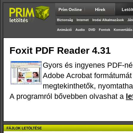
Prím Online
Hírek
Letöl
Biztonság
Internet
Irodai Alkalmazások
Ját
Animáció
Audio
DVD
Fontok
Konvertálás
Foxit PDF Reader 4.31
Gyors és ingyenes PDF-néz
Adobe Acrobat formátumát 
megtekinthetők, nyomtatha
A programról bővebben olvashat a
le
FÁJLOK LETÖLTÉSE