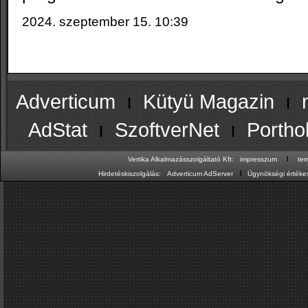
2024. szeptember 15. 10:39
Adverticum
ı
Kütyü Magazin
ı
AdStat
ı
SzoftverNet
ı
Portho
ı
Vertika Alkalmazásszolgáltató Kft:
impresszum
te
ı
Hirdetéskiszolgálás:
Adverticum AdServer
Ügynökségi értékes