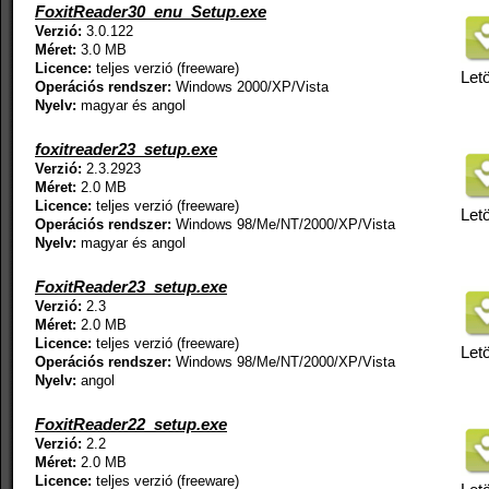
FoxitReader30_enu_Setup.exe
Verzió:
3.0.122
Méret:
3.0 MB
Licence:
teljes verzió (freeware)
Letö
Operációs rendszer:
Windows 2000/XP/Vista
Nyelv:
magyar és angol
foxitreader23_setup.exe
Verzió:
2.3.2923
Méret:
2.0 MB
Licence:
teljes verzió (freeware)
Letö
Operációs rendszer:
Windows 98/Me/NT/2000/XP/Vista
Nyelv:
magyar és angol
FoxitReader23_setup.exe
Verzió:
2.3
Méret:
2.0 MB
Licence:
teljes verzió (freeware)
Letö
Operációs rendszer:
Windows 98/Me/NT/2000/XP/Vista
Nyelv:
angol
FoxitReader22_setup.exe
Verzió:
2.2
Méret:
2.0 MB
Licence:
teljes verzió (freeware)