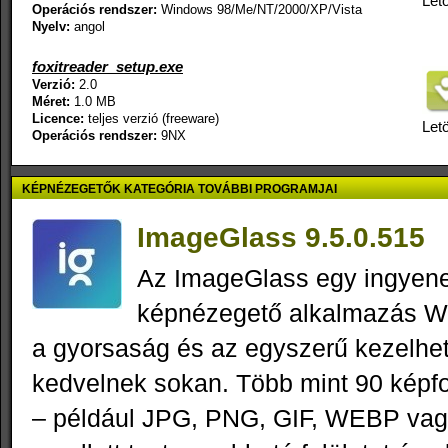
Letö
Operációs rendszer:
Windows 98/Me/NT/2000/XP/Vista
Nyelv:
angol
foxitreader_setup.exe
Verzió:
2.0
Méret:
1.0 MB
Licence:
teljes verzió (freeware)
Letö
Operációs rendszer:
9NX
KÉPNÉZEGETŐK KATEGÓRIA TOVÁBBI PROGRAMJAI
ImageGlass 9.5.0.515
Az ImageGlass egy ingyenes
képnézegető alkalmazás W
a gyorsaság és az egyszerű kezelhe
kedvelnek sokan. Több mint 90 képf
– például JPG, PNG, GIF, WEBP vagy