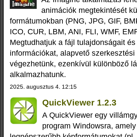
animációk megtekintését kü
formátumokban (PNG, JPG, GIF, BMP
ICO, CUR, LBM, ANI, FLI, WMF, EMF 
Megtudhatjuk a fájl tulajdonságait és
információkat, alapvető szerkesztési
végezhetünk, ezenkívül különböző lá
alkalmazhatunk.
2025. augusztus 4. 12:15
QuickViewer 1.2.3
A QuickViewer egy villámg
program Windowsra, amely 
legnépszerűbb képformátumokat (pl