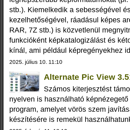
stb.). Kiemelkedik a sebességével é
kezelhetőségével, ráadásul képes ar
RAR, 7Z stb.) is közvetlenül megnyit
funkcióként képkatalogizálást és kéto
kínál, ami például képregényekhez id
2025. július 10. 11:10
Alternate Pic View 3.
Számos kiterjesztést tám
nyelven is használható képnézegető
program, amelyet vörös szem javításá
készítésére is remekül használhatun