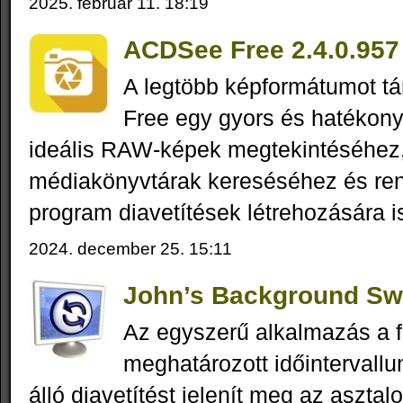
2025. február 11. 18:19
ACDSee Free 2.4.0.957
A legtöbb képformátumot 
Free egy gyors és hatékon
ideális RAW-képek megtekintéséhez,
médiakönyvtárak kereséséhez és re
program diavetítések létrehozására i
2024. december 25. 15:11
John’s Background Swi
Az egyszerű alkalmazás a f
meghatározott időinterval
álló diavetítést jelenít meg az aszta