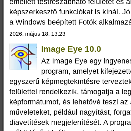
emellett testreszabható felületet és 
képszerkesztő funkciókat is kínál. Jó 
a Windows beépített Fotók alkalmaz
2026. május 18. 13:23
Image Eye 10.0
Az Image Eye egy ingyene
program, amelyet kifejezet
egyszerű képmegtekintésre terveztek
felülettel rendelkezik, támogatja a le
képformátumot, és lehetővé teszi az
műveleteket, például nagyítást, forga
diavetítések megjelenítését. A progr