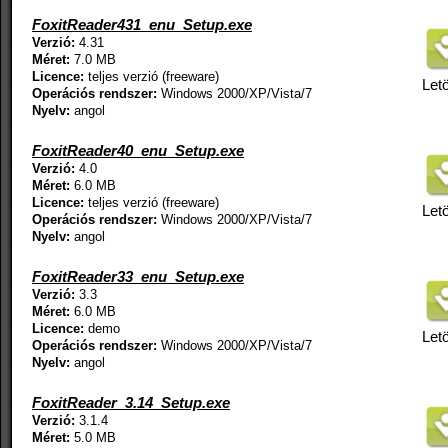
FoxitReader431_enu_Setup.exe
Verzió:
4.31
Méret:
7.0 MB
Licence:
teljes verzió (freeware)
Letö
Operációs rendszer:
Windows 2000/XP/Vista/7
Nyelv:
angol
FoxitReader40_enu_Setup.exe
Verzió:
4.0
Méret:
6.0 MB
Licence:
teljes verzió (freeware)
Letö
Operációs rendszer:
Windows 2000/XP/Vista/7
Nyelv:
angol
FoxitReader33_enu_Setup.exe
Verzió:
3.3
Méret:
6.0 MB
Licence:
demo
Letö
Operációs rendszer:
Windows 2000/XP/Vista/7
Nyelv:
angol
FoxitReader_3.14_Setup.exe
Verzió:
3.1.4
Méret:
5.0 MB