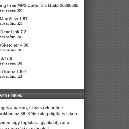
ing Free MP3 Cutter 3.1 Build 20260605
tések száma: 253
ManView 1.81
tések száma: 222
DeadLink 7.2
tések száma: 203
oSketcher 4.30
tések száma: 189
0.77.0
tések száma: 161
nToonz 1.8.0
tések száma: 123
VER HÍREINK
gek a parton, százezrek online –
okban az 58. Kékszalag digitális sikere
ideó, egy foglalás: így alakítja át a
ok az utazási szokásokat