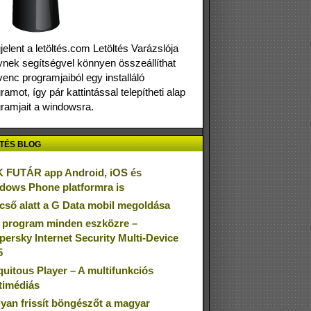
elent a letöltés.com Letöltés Varázslója
nek segítségvel könnyen összeállíthat
enc programjaiból egy installáló
ramot, így pár kattintással telepítheti alap
ramjait a windowsra.
TÉS BLOG
 FUTÁR app Android, iOS és
dows Phone platformra is
cső alatt a G Data mobil megoldása
 program minden eszközre –
persky Internet Security Multi-Device
5
quitous Player – A multifunkciós
timédiás
yan frissít böngészőt a magyar