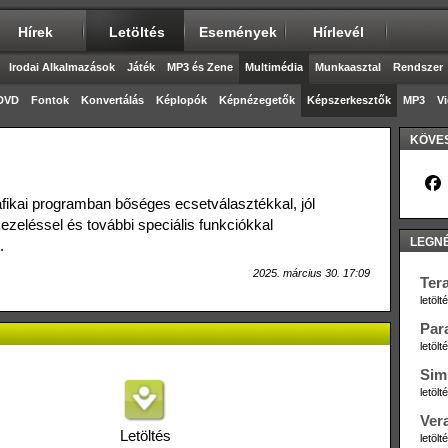
Hírek
Letöltés
Események
Hírlevél
Irodai Alkalmazások
Játék
MP3 és Zene
Multimédia
Munkaasztal
Rendszer
DVD
Fontok
Konvertálás
Képlopók
Képnézegetők
Képszerkesztők
MP3
V
KÖVES
rafikai programban bőséges ecsetválasztékkal, jól
ezeléssel és további speciális funkciókkal
LEGN
.
2025. március 30. 17:09
Ter
letöl
Par
letöl
Sim
letöl
Ver
Letöltés
letöl