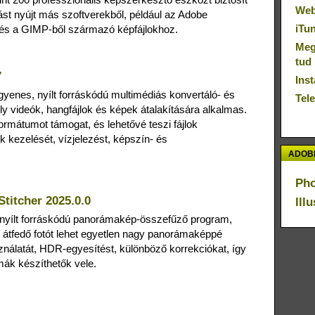
Web
ást nyújt más szoftverekből, például az Adobe
iTu
 és a GIMP-ből származó képfájlokhoz.
Megú
tud
7
Inst
gyenes, nyílt forráskódú multimédiás konvertáló‑ és
Tel
 videók, hangfájlok és képek átalakítására alkalmas.
ormátumot támogat, és lehetővé teszi fájlok
ok kezelését, vízjelezést, képszín‑ és
ADOBE
Ph
titcher 2025.0.0
Ill
 nyílt forráskódú panorámakép-összefűző program,
 átfedő fotót lehet egyetlen nagy panorámaképpé
ználatát, HDR-egyesítést, különböző korrekciókat, így
mák készíthetők vele.