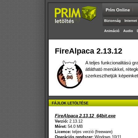
Prím Online
Biztonság
Internet
Animáció
Audio
FireAlpaca 2.13.12
A teljes funkcionalitású g
átlátható menükkel, rétegk
szerkeszthetjük képeinket
FÁJLOK LETÖLTÉSE
FireAlpaca 2.13.12_64bit.exe
Verzió:
2.13.12
Méret:
54.0 MB
Licence:
teljes verzió (freeware)
Operációs rendszer:
Windows 10/11