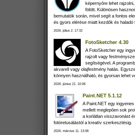
képernyőre lehet rajzolni
fölött. Különösen haszno
bemutatók során, mivel segít a fontos e
és gyors elérése miatt kezdők és haladó
2026. július 2. 17:32
FotoSketcher 4.30
A FotoSketcher egy ingy
rajzolt vagy festménysz
segítségével. A programba
akvarell vagy olajfestmény hatás. Egysz
könnyen használható, és gyorsan lehet vel
2026. június 21. 10:06
Paint.NET 5.1.12
A Paint.NET egy ingyenes
mellett meglepően sok prof
a korlátlan visszavonást 
fotóretusálástól a kreatív szerkesztésig.
2026. március 11. 13:08