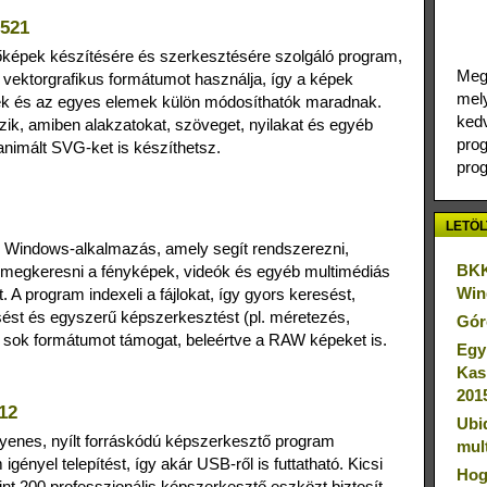
 521
épek készítésére és szerkesztésére szolgáló program,
Megj
vektorgrafikus formátumot használja, így a képek
mely
ek és az egyes elemek külön módosíthatók maradnak.
kedv
ezik, amiben alakzatokat, szöveget, nyilakat és egyéb
prog
animált SVG‑ket is készíthetsz.
prog
LETÖL
s Windows‑alkalmazás, amely segít rendszerezni,
BKK
 megkeresni a fényképek, videók és egyéb multimédiás
Win
A program indexeli a fájlokat, így gyors keresést,
ést és egyszerű képszerkesztést (pl. méretezés,
Gór
n sok formátumot támogat, beleértve a RAW képeket is.
Egy
Kas
201
12
Ubi
enes, nyílt forráskódú képszerkesztő program
mul
ényel telepítést, így akár USB‑ről is futtatható. Kicsi
Hog
int 200 professzionális képszerkesztő eszközt biztosít