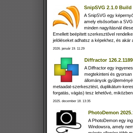
SnipSVG 2.1.0 Build
A SnipSVG egy képernyők
amely elsősorban a SVG 
minden nagyításnál éles
Emellett beépített szerkesztővel rendelk
jelöléseket adhatsz a képekhez, és akár 
2026. január 19. 11:29
Diffractor 126.2.1189
A Diffractor egy ingyene
megtekinteni és gyorsan
állományok gyűjteményét. 
metaadat‑szerkesztést, duplikátum‑keres
forgatás, vágás) tesz lehetővé, miközbe
2025. december 18. 13:35
PhotoDemon 2025.
A PhotoDemon egy ingy
Windowsra, amely nem ig
mérete ellenére több m