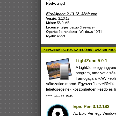
Nyelv:
angol
FireAlpaca 2.13.12_32bit.exe
Verzió:
2.13.12
Méret:
58.0 MB
Licence:
teljes verzió (freeware)
Operációs rendszer:
Windows 10/11
Nyelv:
angol
KÉPSZERKESZTŐK KATEGÓRIA TOVÁBBI PRO
LightZone 5.0.1
A LightZone egy ingyen
program, amelyet elsősor
Támogatja a RAW képfáj
változatlan marad. Egyszerű kezelőfelületé
lehetőségeinek köszönhetően kezdő és ha
2026. július 22. 15:40
Epic Pen 3.12.182
Az Epic Pen egy Windows-