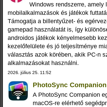
Windows rendszerre, amely l
mobilalkalmazások és játékok futtat
Támogatja a billentyűzet- és egérvezé
gamepad használatát is, így különö
androidos játékok kényelmesebb kez
kezelőfelülete és jó teljesítménye mi
választás azok körében, akik PC-n s
alkalmazásokat használni.
2026. július 25. 11:52
PhotoSync Companion 
A PhotoSync Companion e
macOS-re elérhető segédp