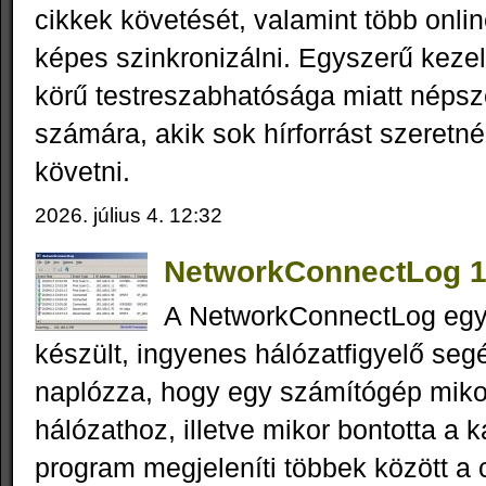
cikkek követését, valamint több onlin
képes szinkronizálni. Egyszerű kezel
körű testreszabhatósága miatt népsz
számára, akik sok hírforrást szeret
követni.
2026. július 4. 12:32
NetworkConnectLog 1
A NetworkConnectLog eg
készült, ingyenes hálózatfigyelő se
naplózza, hogy egy számítógép mikor
hálózathoz, illetve mikor bontotta a k
program megjeleníti többek között a 