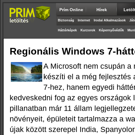
Prím Online
Hírek
Letöl
Biztonság
Internet
Irodai Alkalmazások
Ját
Háttérképek
Kurzorok
Képernyővédők
Munk
Regionális Windows 7-hát
A Microsoft nem csupán a n
készíti el a még fejlesztés
7-hez, hanem egyedi hátté
kedveskedni fog az egyes országok l
pillanatban már 11 állam legjellegzetes
növényeit, épületeit tartalmazza a w
újak között szerepel India, Spanyolo