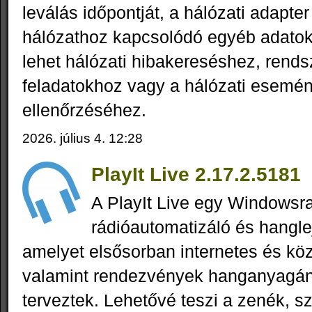
leválás időpontját, a hálózati adapter
hálózathoz kapcsolódó egyéb adatok
lehet hálózati hibakereséshez, rend
feladatokhoz vagy a hálózati esemé
ellenőrzéséhez.
2026. július 4. 12:28
PlayIt Live 2.17.2.5181
A PlayIt Live egy Windowsra
rádióautomatizáló és hangle
amelyet elsősorban internetes és köz
valamint rendezvények hanganyagán
terveztek. Lehetővé teszi a zenék, s