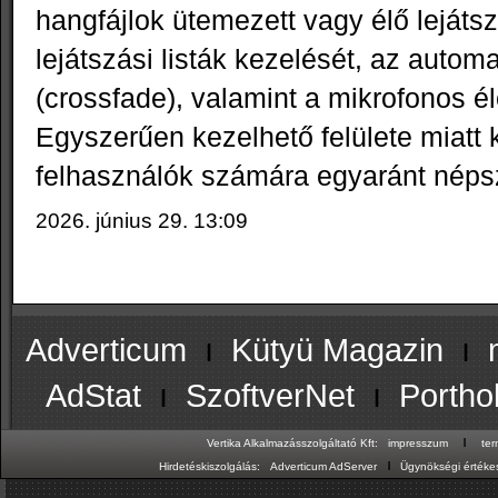
hangfájlok ütemezett vagy élő lejáts
lejátszási listák kezelését, az automa
(crossfade), valamint a mikrofonos é
Egyszerűen kezelhető felülete miatt
felhasználók számára egyaránt néps
2026. június 29. 13:09
Adverticum
ı
Kütyü Magazin
ı
AdStat
ı
SzoftverNet
ı
Portho
ı
Vertika Alkalmazásszolgáltató Kft:
impresszum
te
ı
Hirdetéskiszolgálás:
Adverticum AdServer
Ügynökségi értékes