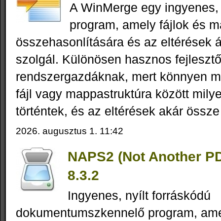
A WinMerge egy ingyenes,
program, amely fájlok és 
összehasonlítására és az eltérések á
szolgál. Különösen hasznos fejleszt
rendszergazdáknak, mert könnyen m
fájl vagy mappastruktúra között mily
történtek, és az eltérések akár össze 
2026. augusztus 1. 11:42
NAPS2 (Not Another P
8.3.2
Ingyenes, nyílt forráskódú
dokumentumszkennelő program, amel