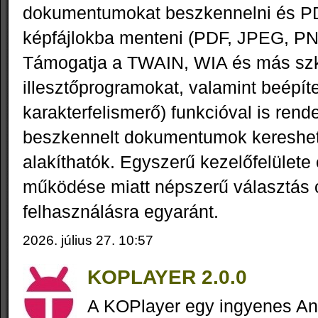
dokumentumokat beszkennelni és P
képfájlokba menteni (PDF, JPEG, PN
Támogatja a TWAIN, WIA és más sz
illesztőprogramokat, valamint beépít
karakterfelismerő) funkcióval is rende
beszkennelt dokumentumok kereshe
alakíthatók. Egyszerű kezelőfelület
működése miatt népszerű választás o
felhasználásra egyaránt.
2026. július 27. 10:57
KOPLAYER 2.0.0
A KOPlayer egy ingyenes An