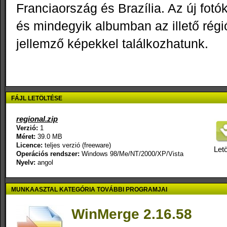
Franciaország és Brazília. Az új fotók
és mindegyik albumban az illető régi
jellemző képekkel találkozhatunk.
FÁJL LETÖLTÉSE
regional.zip
Verzió:
1
Méret:
39.0 MB
Licence:
teljes verzió (freeware)
Letö
Operációs rendszer:
Windows 98/Me/NT/2000/XP/Vista
Nyelv:
angol
MUNKAASZTAL KATEGÓRIA TOVÁBBI PROGRAMJAI
WinMerge 2.16.58