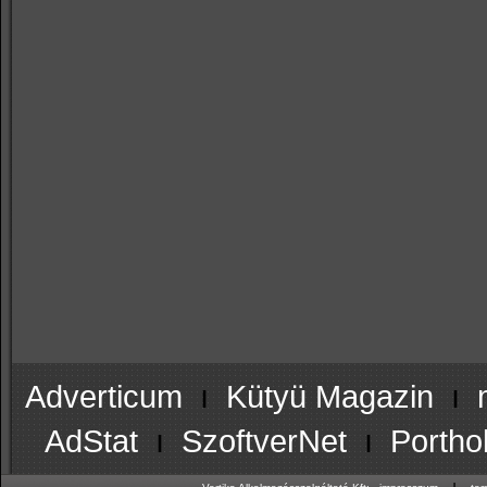
Adverticum
ı
Kütyü Magazin
ı
AdStat
ı
SzoftverNet
ı
Portho
ı