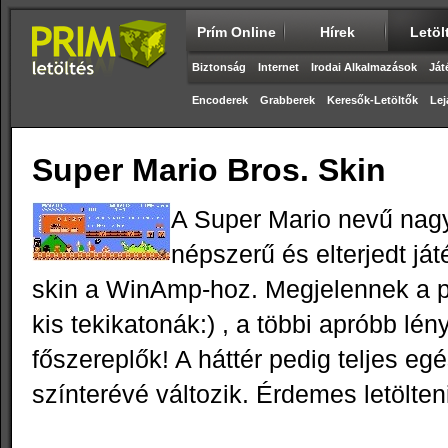
Prím Online
Hírek
Letöl
Biztonság
Internet
Irodai Alkalmazások
Ját
Encoderek
Grabberek
Keresők-Letöltők
Lej
Super Mario Bros. Skin
A Super Mario nevű na
népszerű és elterjedt ját
skin a WinAmp-hoz. Megjelennek a p
kis tekikatonák:) , a többi apróbb lé
főszereplők! A háttér pedig teljes eg
színterévé változik. Érdemes letölten