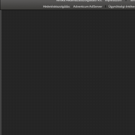
Vertika Alkalmazásszolgáltató Kft:
impresszum
te
ı
Hirdetéskiszolgálás:
Adverticum AdServer
Ügynökségi értékes