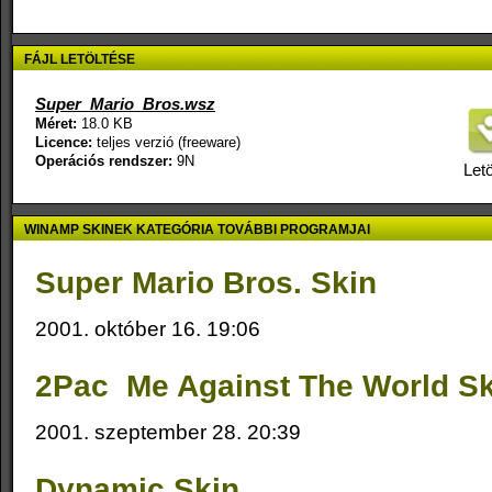
FÁJL LETÖLTÉSE
Super_Mario_Bros.wsz
Méret:
18.0 KB
Licence:
teljes verzió (freeware)
Operációs rendszer:
9N
Letö
WINAMP SKINEK KATEGÓRIA TOVÁBBI PROGRAMJAI
Super Mario Bros. Skin
2001. október 16. 19:06
2Pac  Me Against The World S
2001. szeptember 28. 20:39
Dynamic Skin