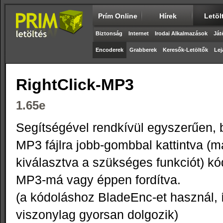
Prím Online
Hírek
Letöl
Biztonság
Internet
Irodai Alkalmazások
Ját
Encoderek
Grabberek
Keresők-Letöltők
Lej
RightClick-MP3
1.65e
Segítségével rendkívül egyszerűen,
MP3 fájlra jobb-gombbal kattintva (
kiválasztva a szükséges funkciót) k
MP3-má vagy éppen fordítva.
(a kódoláshoz BladeEnc-et használ, 
viszonylag gyorsan dolgozik)