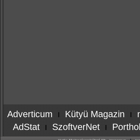
Adverticum
ı
Kütyü Magazin
ı
AdStat
ı
SzoftverNet
ı
Portho
ı