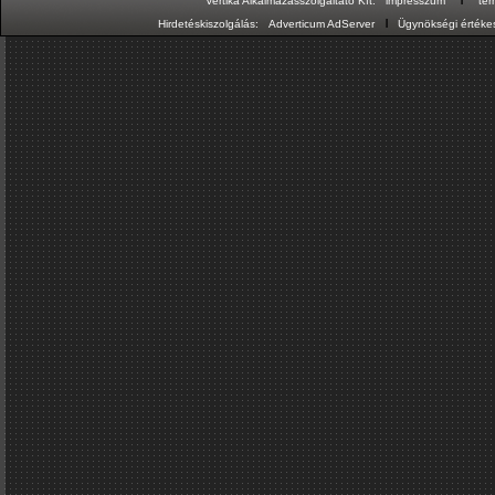
Vertika Alkalmazásszolgáltató Kft:
impresszum
te
ı
Hirdetéskiszolgálás:
Adverticum AdServer
Ügynökségi értékes