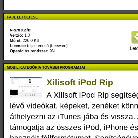
FÁJL LETÖLTÉSE
v-sms.zip
Verzió:
1.0
Méret:
226.0 KB
Licence:
teljes verzió (freeware)
Letö
Operációs rendszer:
9N
MOBIL KATEGÓRIA TOVÁBBI PROGRAMJAI
Xilisoft iPod Rip
A Xilisoft iPod Rip segíts
lévő videókat, képeket, zenéket kön
áthelyezni az iTunes-jába és vissza. 
támogatja az összes iPod, iPhone és 