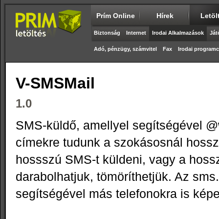
Prím Online
Hírek
Letöl
Biztonság
Internet
Irodai Alkalmazások
Ját
Adó, pénzügy, számvitel
Fax
Irodai progra
V-SMSMail
1.0
SMS-küldő, amellyel segítségével @
címekre tudunk a szokásosnál hossz
hossszú SMS-t küldeni, vagy a hoss
darabolhatjuk, tömöríthetjük. Az sms.
segítségével más telefonokra is kép