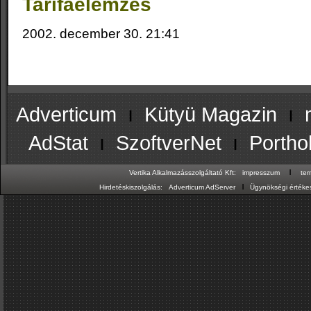
Tarifaelemzés
2002. december 30. 21:41
Adverticum
ı
Kütyü Magazin
ı
AdStat
ı
SzoftverNet
ı
Portho
ı
Vertika Alkalmazásszolgáltató Kft:
impresszum
te
ı
Hirdetéskiszolgálás:
Adverticum AdServer
Ügynökségi értékes