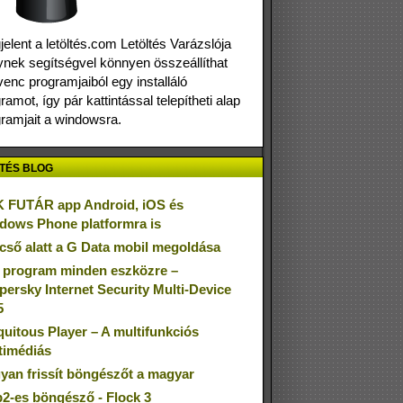
elent a letöltés.com Letöltés Varázslója
nek segítségvel könnyen összeállíthat
enc programjaiból egy installáló
ramot, így pár kattintással telepítheti alap
ramjait a windowsra.
TÉS BLOG
 FUTÁR app Android, iOS és
dows Phone platformra is
cső alatt a G Data mobil megoldása
 program minden eszközre –
persky Internet Security Multi-Device
5
quitous Player – A multifunkciós
timédiás
yan frissít böngészőt a magyar
2-es böngésző - Flock 3