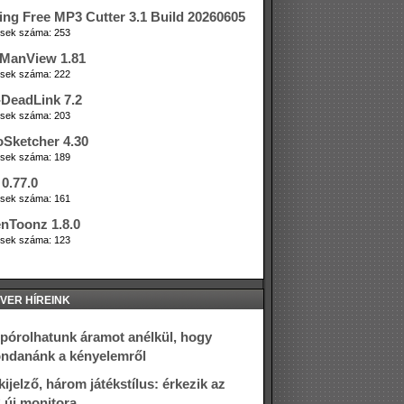
ing Free MP3 Cutter 3.1 Build 20260605
tések száma: 253
ManView 1.81
tések száma: 222
DeadLink 7.2
tések száma: 203
oSketcher 4.30
tések száma: 189
0.77.0
tések száma: 161
nToonz 1.8.0
tések száma: 123
VER HÍREINK
spórolhatunk áramot anélkül, hogy
ndanánk a kényelemről
kijelző, három játékstílus: érkezik az
új monitora