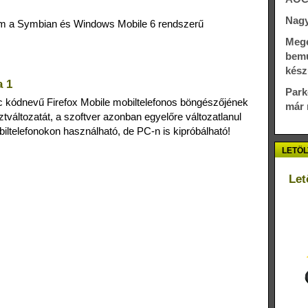
Nagy
m a Symbian és Windows Mobile 6 rendszerű
Megé
bemu
kész
a 1
Park
c kódnevű Firefox Mobile mobiltelefonos böngészőjének
már 
ztváltozatát, a szoftver azonban egyelőre változatlanul
ltelefonokon használható, de PC-n is kipróbálható!
LETÖL
Let