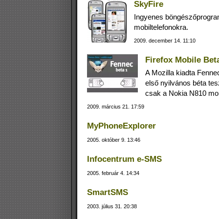
SkyFire
Ingyenes böngészőprogra
mobiltelefonokra.
2009. december 14. 11:10
Firefox Mobile Bet
A Mozilla kiadta Fenne
első nyilvános béta tes
csak a Nokia N810 mobi
2009. március 21. 17:59
MyPhoneExplorer
2005. október 9. 13:46
Infocentrum e-SMS
2005. február 4. 14:34
SmartSMS
2003. július 31. 20:38