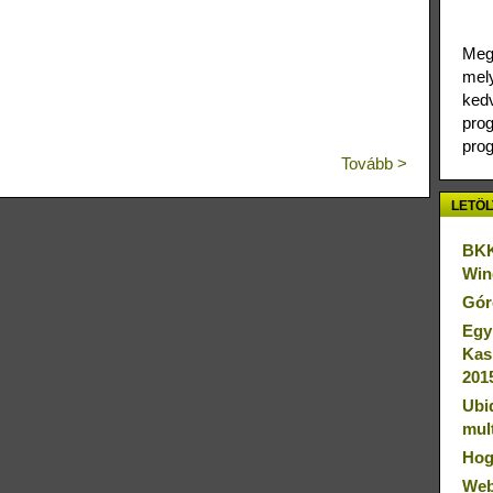
Megj
mely
kedv
prog
prog
Tovább >
LETÖL
BKK
Win
Gór
Egy
Kas
201
Ubi
mul
Hog
Web