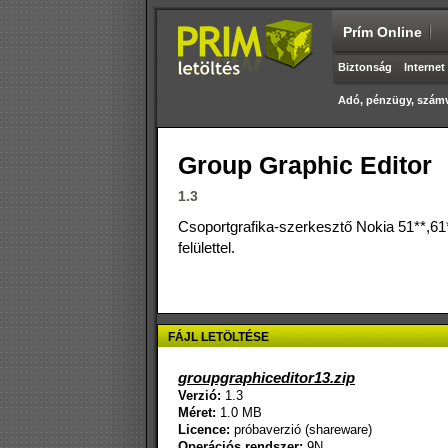
Prím Online
Biztonság
Internet
Adó, pénzügy, számv
Group Graphic Editor
1.3
Csoportgrafika-szerkesztő Nokia 51**,61*
felülettel.
FÁJL LETÖLTÉSE
groupgraphiceditor13.zip
Verzió:
1.3
Méret:
1.0 MB
Licence:
próbaverzió (shareware)
Operációs rendszer:
9N