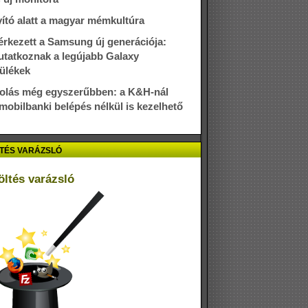
ító alatt a magyar mémkultúra
rkezett a Samsung új generációja:
tatkoznak a legújabb Galaxy
ülékek
olás még egyszerűbben: a K&H-nál
mobilbanki belépés nélkül is kezelhető
TÉS VARÁZSLÓ
öltés varázsló