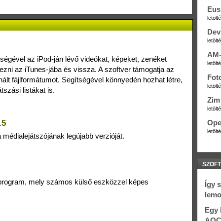
Eus
letöl
Dev
letöl
AM-
ítségével az iPod-ján lévő videókat, képeket, zenéket
letöl
ezni az iTunes-jába és vissza. A szoftver támogatja az
Fot
nált fájlformátumot. Segítségével könnyedén hozhat létre,
letöl
tszási listákat is.
Zim 
letöl
.5
Ope
letöl
 médialejátszójának legújabb verzióját.
SZOFT
ó program, mely számos külső eszközzel képes
Így 
lemo
Egy 
AOC 