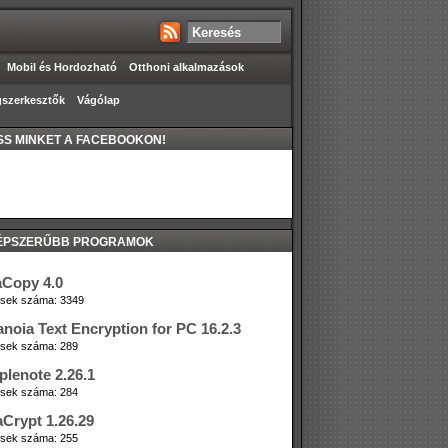
Mobil és Hordozható
Otthoni alkalmazások
szerkesztők
Vágólap
S MINKET A FACEBOOKON!
ÉPSZERŰBB PROGRAMOK
aCopy 4.0
tések száma: 3349
anoia Text Encryption for PC 16.2.3
tések száma: 289
plenote 2.26.1
tések száma: 284
aCrypt 1.26.29
tések száma: 255