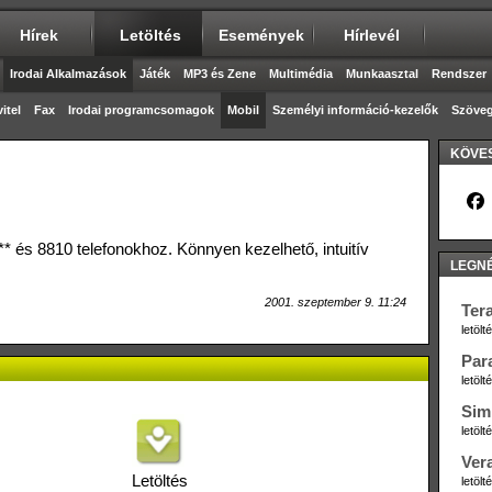
Hírek
Letöltés
Események
Hírlevél
Irodai Alkalmazások
Játék
MP3 és Zene
Multimédia
Munkaasztal
Rendszer
itel
Fax
Irodai programcsomagok
Mobil
Személyi információ-kezelők
Szöveg
KÖVES
* és 8810 telefonokhoz. Könnyen kezelhető, intuitív
LEGN
2001. szeptember 9. 11:24
Ter
letöl
Par
letöl
Sim
letöl
Ver
Letöltés
letöl