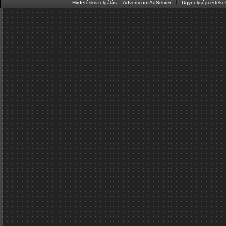
ı
Hirdetéskiszolgálás:
Adverticum AdServer
Ügynökségi értékes