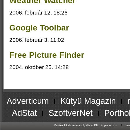
Weather Watcher
2006. február 12. 18:26
Google Toolbar
2006. február 3. 11:02
Free Picture Finder
2004. október 25. 14:28
Adverticum
ı
Kütyü Magazin
ı
AdStat
ı
SzoftverNet
ı
Portho
ı
Vertika Alkalmazásszolgáltató Kft:
impresszum
te