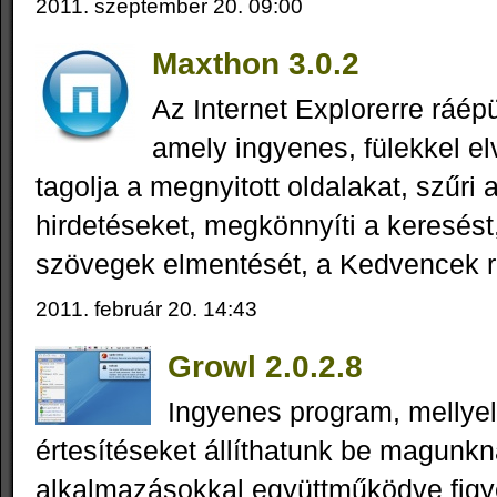
2011. szeptember 20. 09:00
Maxthon 3.0.2
Az Internet Explorerre ráép
amely ingyenes, fülekkel el
tagolja a megnyitott oldalakat, szűri 
hirdetéseket, megkönnyíti a keresést,
szövegek elmentését, a Kedvencek r
2011. február 20. 14:43
Growl 2.0.2.8
Ingyenes program, mellye
értesítéseket állíthatunk be magunkn
alkalmazásokkal együttműködve figye