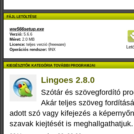
FÁJL LETÖLTÉSE
ww566setup.exe
Verzió:
5.6.6
Méret:
2.0 MB
Licence:
teljes verzió (freeware)
Letö
Operációs rendszer:
9NX
KIEGÉSZITŐK KATEGÓRIA TOVÁBBI PROGRAMJAI
Lingoes 2.8.0
Szótár és szövegfordító pro
Akár teljes szöveg fordítás
adott szó vagy kifejezés a képernyőn
szavak kiejtését is meghallgathatjuk.