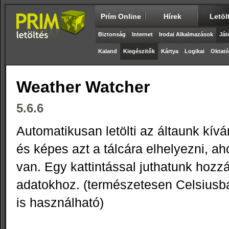
Prím Online
Hírek
Letöl
Biztonság
Internet
Irodai Alkalmazások
Ját
Kaland
Kiegészitők
Kártya
Logikai
Oktató
Weather Watcher
5.6.6
Automatikusan letölti az áltaunk kíván
és képes azt a tálcára elhelyezni, ah
van. Egy kattintással juthatunk hozzá
adatokhoz. (természetesen Celsiusba
is használható)