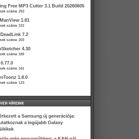
ing Free MP3 Cutter 3.1 Build 20260605
tések száma: 253
ManView 1.81
tések száma: 222
DeadLink 7.2
tések száma: 203
oSketcher 4.30
tések száma: 189
0.77.0
tések száma: 161
nToonz 1.8.0
tések száma: 123
VER HÍREINK
rkezett a Samsung új generációja:
tatkoznak a legújabb Galaxy
ülékek
olás még egyszerűbben: a K&H-nál