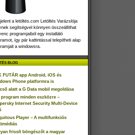
elent a letöltés.com Letöltés Varázslója
nek segítségvel könnyen összeállíthat
enc programjaiból egy installáló
ramot, így pár kattintással telepítheti alap
ramjait a windowsra.
TÉS BLOG
 FUTÁR app Android, iOS és
dows Phone platformra is
cső alatt a G Data mobil megoldása
 program minden eszközre –
persky Internet Security Multi-Device
5
quitous Player – A multifunkciós
timédiás
yan frissít böngészőt a magyar