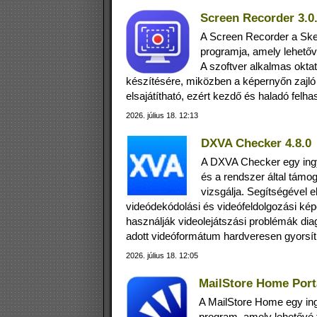
Screen Recorder 3.0.
A Screen Recorder a Ske
programja, amely lehetővé
A szoftver alkalmas okt
készítésére, miközben a képernyőn zajló
elsajátítható, ezért kezdő és haladó fel
2026. július 18. 12:13
DXVA Checker 4.8.0
A DXVA Checker egy ing
és a rendszer által támo
vizsgálja. Segítségével 
videódekódolási és videófeldolgozási ké
használják videolejátszási problémák dia
adott videóformátum hardveresen gyorsí
2026. július 18. 12:05
MailStore Home Porta
A MailStore Home egy ing
program, amely lehetővé 