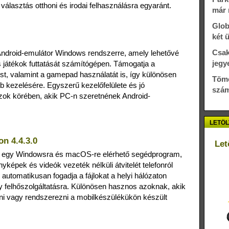
lasztás otthoni és irodai felhasználásra egyaránt.
már 
Glob
két 
Csak
ndroid-emulátor Windows rendszerre, amely lehetővé
jegy
 játékok futtatását számítógépen. Támogatja a
ést, valamint a gamepad használatát is, így különösen
Töme
 kezelésére. Egyszerű kezelőfelülete és jó
szám
azok körében, akik PC-n szeretnének Android-
LETÖL
n 4.4.3.0
Let
egy Windowsra és macOS-re elérhető segédprogram,
nyképek és videók vezeték nélküli átvitelét telefonról
automatikusan fogadja a fájlokat a helyi hálózaton
y felhőszolgáltatásra. Különösen hasznos azoknak, akik
i vagy rendszerezni a mobilkészülékükön készült