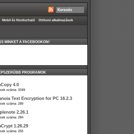
Mobil és Hordozható
Otthoni alkalmazások
S MINKET A FACEBOOKON!
ÉPSZERŰBB PROGRAMOK
aCopy 4.0
tések száma: 3349
anoia Text Encryption for PC 16.2.3
tések száma: 289
plenote 2.26.1
tések száma: 284
aCrypt 1.26.29
tések száma: 255