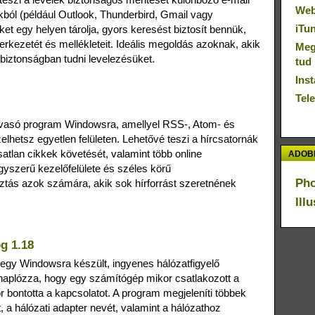
Web
kból (például Outlook, Thunderbird, Gmail vagy
iTu
et egy helyen tárolja, gyors keresést biztosít bennük,
rkezetét és mellékleteit. Ideális megoldás azoknak, akik
Megú
biztonságban tudni levelezésüket.
tud
Inst
Tel
vasó program Windowsra, amellyel RSS-, Atom- és
hetsz egyetlen felületen. Lehetővé teszi a hírcsatornák
atlan cikkek követését, valamint több online
ADOBE
Egyszerű kezelőfelülete és széles körű
Ph
ztás azok számára, akik sok hírforrást szeretnének
Ill
g 1.18
gy Windowsra készült, ingyenes hálózatfigyelő
aplózza, hogy egy számítógép mikor csatlakozott a
or bontotta a kapcsolatot. A program megjeleníti többek
, a hálózati adapter nevét, valamint a hálózathoz