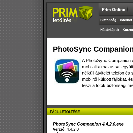
Prím Online
Biztonság
Internet
Háttérképek
Kurzo
PhotoSync Companion 
A PhotoSync Companion e
mobilalkalmazással együt
nélküli átvitelét telefon 
mobilról küldött fájlokat, 
teszi a fotók biztonsági m
FÁJL LETÖLTÉSE
PhotoSync Companion 4.4.2.0.exe
Verzió:
4.4.2.0