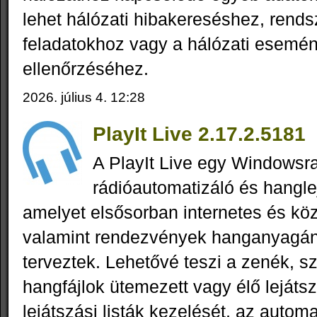
lehet hálózati hibakereséshez, rend
feladatokhoz vagy a hálózati esemé
ellenőrzéséhez.
2026. július 4. 12:28
PlayIt Live 2.17.2.5181
A PlayIt Live egy Windowsra
rádióautomatizáló és hangle
amelyet elsősorban internetes és köz
valamint rendezvények hanganyagán
terveztek. Lehetővé teszi a zenék, s
hangfájlok ütemezett vagy élő lejáts
lejátszási listák kezelését, az automa