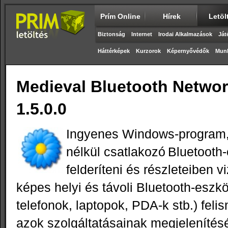
Prím Online
Hírek
Letöl
Biztonság
Internet
Irodai Alkalmazások
Ját
Háttérképek
Kurzorok
Képernyővédők
Munk
Medieval Bluetooth Netwo
1.5.0.0
Ingyenes Windows‑program,
nélkül csatlakozó Bluetooth
felderíteni és részleteiben v
képes helyi és távoli Bluetooth-eszk
telefonok, laptopok, PDA-k stb.) feli
azok szolgáltatásainak megjelenítés