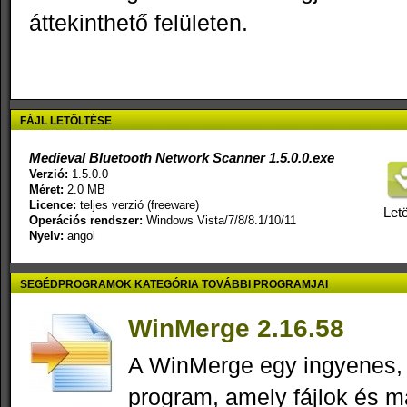
áttekinthető felületen.
FÁJL LETÖLTÉSE
Medieval Bluetooth Network Scanner 1.5.0.0.exe
Verzió:
1.5.0.0
Méret:
2.0 MB
Licence:
teljes verzió (freeware)
Letö
Operációs rendszer:
Windows Vista/7/8/8.1/10/11
Nyelv:
angol
SEGÉDPROGRAMOK KATEGÓRIA TOVÁBBI PROGRAMJAI
WinMerge 2.16.58
A WinMerge egy ingyenes,
program, amely fájlok és 