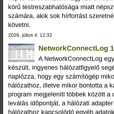
körű testreszabhatósága miatt népsz
számára, akik sok hírforrást szeret
követni.
2026. július 4. 12:32
NetworkConnectLog 1
A NetworkConnectLog eg
készült, ingyenes hálózatfigyelő se
naplózza, hogy egy számítógép mikor
hálózathoz, illetve mikor bontotta a k
program megjeleníti többek között a 
leválás időpontját, a hálózati adapter
hálózathoz kapcsolódó egyéb adatok