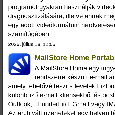
programot gyakran használják videol
diagnosztizálására, illetve annak me
egy adott videóformátum hardveresen
számítógépen.
2026. július 18. 12:05
MailStore Home Portabl
A MailStore Home egy ing
rendszerre készült e-mail a
amely lehetővé teszi a levelek bizt
különböző e-mail kliensekből és post
Outlook, Thunderbird, Gmail vagy I
Az archivált üzeneteket egy helyen tá