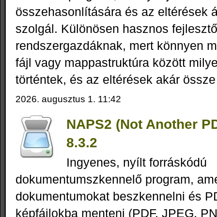
összehasonlítására és az eltérések á
szolgál. Különösen hasznos fejleszt
rendszergazdáknak, mert könnyen m
fájl vagy mappastruktúra között mily
történtek, és az eltérések akár össze 
2026. augusztus 1. 11:42
NAPS2 (Not Another P
8.3.2
Ingyenes, nyílt forráskódú
dokumentumszkennelő program, amel
dokumentumokat beszkennelni és P
képfájlokba menteni (PDF, JPEG, PN