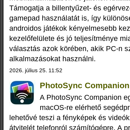
Támogatja a billentyűzet- és egérvezé
gamepad használatát is, így különö
androidos játékok kényelmesebb kez
kezelőfelülete és jó teljesítménye mi
választás azok körében, akik PC-n s
alkalmazásokat használni.
2026. július 25. 11:52
PhotoSync Companion 
A PhotoSync Companion e
macOS-re elérhető segédp
lehetővé teszi a fényképek és videók
átvitelét telefonról számítógépre. A 