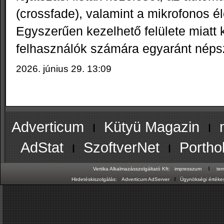
(crossfade), valamint a mikrofonos é
Egyszerűen kezelhető felülete miatt
felhasználók számára egyaránt néps
2026. június 29. 13:09
Adverticum
ı
Kütyü Magazin
ı
AdStat
ı
SzoftverNet
ı
Portho
ı
Vertika Alkalmazásszolgáltató Kft:
impresszum
te
ı
Hirdetéskiszolgálás:
Adverticum AdServer
Ügynökségi értékes