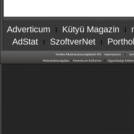
Adverticum
ı
Kütyü Magazin
ı
AdStat
ı
SzoftverNet
ı
Portho
ı
Vertika Alkalmazásszolgáltató Kft:
impresszum
te
ı
Hirdetéskiszolgálás:
Adverticum AdServer
Ügynökségi értékes