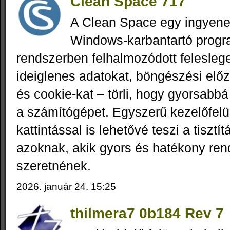
Clean Space 717
A Clean Space egy ingyen
Windows‑karbantartó progr
rendszerben felhalmozódott feleslege
ideiglenes adatokat, böngészési elő
és cookie‑kat – törli, hogy gyorsabbá
a számítógépet. Egyszerű kezelőfelü
kattintással is lehetővé teszi a tisztítá
azoknak, akik gyors és hatékony ren
szeretnének.
2026. január 24. 15:25
thilmera7 0b184 Rev 7