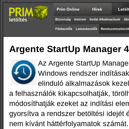
Prím Online
Hírek
Letöl
Biztonság
Internet
Irodai Alkalmazások
Ját
Filekezelők
Lemezkezelők
Rendszereszközö
Argente StartUp Manager 4
Az Argente StartUp Manager
Windows rendszer indítása
elinduló alkalmazások kezel
a felhasználók kikapcsolhatják, töröl
módosíthatják ezeket az indítási elem
gyorsítva a rendszer betöltési idejét
nem kívánt háttérfolyamatok számát.