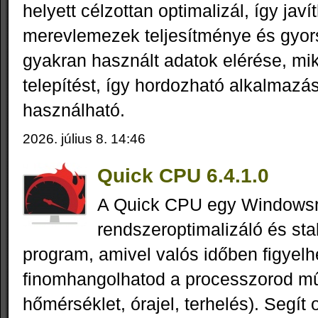
helyett célzottan optimalizál, így javí
merevlemezek teljesítménye és gyor
gyakran használt adatok elérése, m
telepítést, így hordozható alkalmazás
használható.
2026. július 8. 14:46
Quick CPU 6.4.1.0
A Quick CPU egy Windowsr
rendszeroptimalizáló és stab
program, amivel valós időben figyelh
finomhangolhatod a processzorod mű
hőmérséklet, órajel, terhelés). Segít 