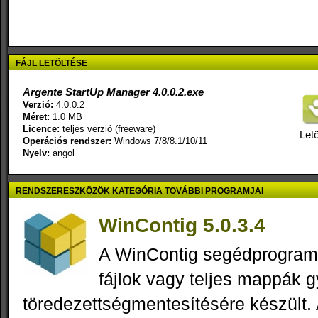
FÁJL LETÖLTÉSE
Argente StartUp Manager 4.0.0.2.exe
Verzió:
4.0.0.2
Méret:
1.0 MB
Licence:
teljes verzió (freeware)
Letö
Operációs rendszer:
Windows 7/8/8.1/10/11
Nyelv:
angol
RENDSZERESZKÖZÖK KATEGÓRIA TOVÁBBI PROGRAMJAI
WinContig 5.0.3.4
A WinContig segédprogram 
fájlok vagy teljes mappák g
töredezettségmentesítésére készült. 