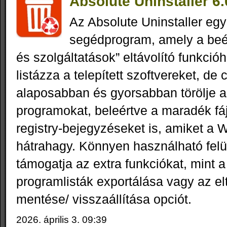
Absolute Uninstaller 6.
Az Absolute Uninstaller eg
segédprogram, amely a beé
és szolgáltatások” eltávolító funkci
listázza a telepített szoftvereket, de 
alaposabban és gyorsabban törölje a 
programokat, beleértve a maradék fáj
registry‑bejegyzéseket is, amiket a
hátrahagy. Könnyen használható felül
támogatja az extra funkciókat, mint a
programlisták exportálása vagy az el
mentése/ visszaállítása opciót.
2026. április 3. 09:39