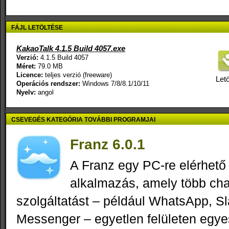
FÁJL LETÖLTÉSE
KakaoTalk 4.1.5 Build 4057.exe
Verzió:
4.1.5 Build 4057
Méret:
79.0 MB
Licence:
teljes verzió (freeware)
Letö
Operációs rendszer:
Windows 7/8/8.1/10/11
Nyelv:
angol
CSEVEGÉS KATEGÓRIA TOVÁBBI PROGRAMJAI
Franz 6.0.1
A Franz egy PC-re elérhető
alkalmazás, amely több cha
szolgáltatást – például WhatsApp, S
Messenger – egyetlen felületen egyes