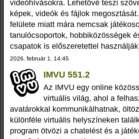
videóhívásokra. Lehetővé teszi szöv
képek, videók és fájlok megosztásá
felülete miatt mára nemcsak játéko
tanulócsoportok, hobbiközösségek é
csapatok is előszeretettel használják
2026. február 1. 14:45
IMVU 551.2
Az IMVU egy online közöss
virtuális világ, ahol a felh
avatárokkal kommunikálhatnak, öltö
különféle virtuális helyszíneken talá
program ötvözi a chatelést és a játé