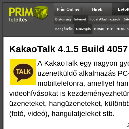
Prím Online
Hírek
Letöl
Biztonság
Internet
Irodai Alkalmazások
Ját
Böngészők
Csevegés
E-mail
FTP
HTML-s
KakaoTalk 4.1.5 Build 4057
A KakaoTalk egy nagyon gyo
üzenetküldő alkalmazás PC-
mobiltelefonra, amellyel han
videohívásokat is kezdeményezhetün
üzeneteket, hangüzeneteket, különbö
(fotó, videó), hangulatjeleket stb.