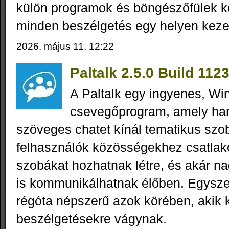
külön programok és böngészőfülek kö
minden beszélgetés egy helyen keze
2026. május 11. 12:22
Paltalk 2.5.0 Build 112
A Paltalk egy ingyenes, Wi
csevegőprogram, amely han
szöveges chatet kínál tematikus szo
felhasználók közösségekhez csatlak
szobákat hozhatnak létre, és akár n
is kommunikálhatnak élőben. Egyszer
régóta népszerű azok körében, akik k
beszélgetésekre vágynak.