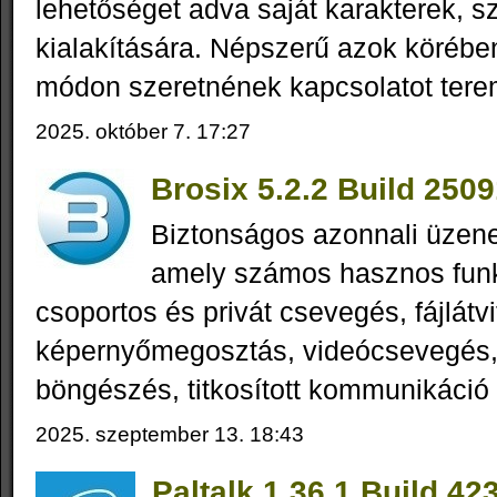
lehetőséget adva saját karakterek, s
kialakítására. Népszerű azok körében
módon szeretnének kapcsolatot tere
2025. október 7. 17:27
Brosix 5.2.2 Build 250
Biztonságos azonnali üzene
amely számos hasznos funkc
csoportos és privát csevegés, fájlátvi
képernyőmegosztás, videócsevegés,
böngészés, titkosított kommunikáció 
2025. szeptember 13. 18:43
Paltalk 1.36.1 Build 42