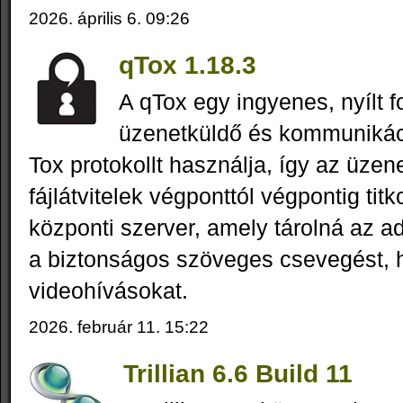
2026. április 6. 09:26
qTox 1.18.3
A qTox egy ingyenes, nyílt 
üzenetküldő és kommunikáci
Tox protokollt használja, így az üzen
fájlátvitelek végponttól végpontig titk
központi szerver, amely tárolná az a
a biztonságos szöveges csevegést, 
videohívásokat.
2026. február 11. 15:22
Trillian 6.6 Build 11