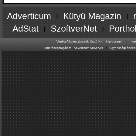
Adverticum
ı
Kütyü Magazin
ı
AdStat
ı
SzoftverNet
ı
Portho
ı
Vertika Alkalmazásszolgáltató Kft:
impresszum
te
ı
Hirdetéskiszolgálás:
Adverticum AdServer
Ügynökségi értékes