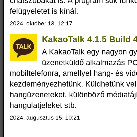
chatszobákat is. A program sok funkci
felügyeletet is kínál.
2024. október 13. 12:17
KakaoTalk 4.1.5 Build 
A KakaoTalk egy nagyon gy
üzenetküldő alkalmazás PC
mobiltelefonra, amellyel hang- és vi
kezdeményezhetünk. Küldhetünk vel
hangüzeneteket, különböző médiafájlo
hangulatjeleket stb.
2024. augusztus 15. 10:21