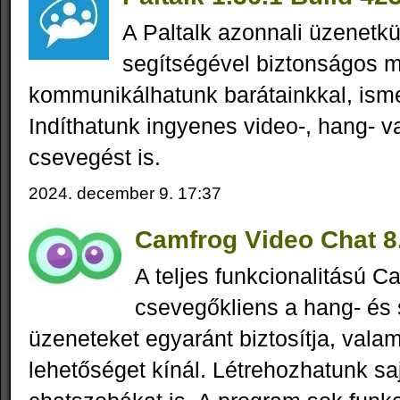
A Paltalk azonnali üzenetk
segítségével biztonságos 
kommunikálhatunk barátainkkal, isme
Indíthatunk ingyenes video-, hang- 
csevegést is.
2024. december 9. 17:37
Camfrog Video Chat 8.
A teljes funkcionalitású C
csevegőkliens a hang- és
üzeneteket egyaránt biztosítja, valamin
lehetőséget kínál. Létrehozhatunk saj