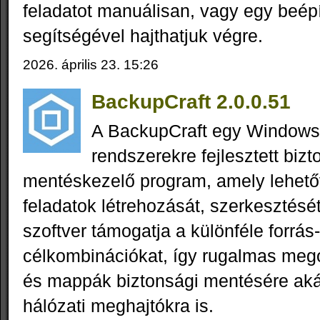
feladatot manuálisan, vagy egy beép
segítségével hajthatjuk végre.
2026. április 23. 15:26
BackupCraft 2.0.0.51
A BackupCraft egy Windows
rendszerekre fejlesztett bizt
mentéskezelő program, amely lehető
feladatok létrehozását, szerkesztésé
szoftver támogatja a különféle forrás
célkombinációkat, így rugalmas megol
és mappák biztonsági mentésére akár
hálózati meghajtókra is.