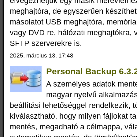
elvégezhetjük egy másik merevlemez
meghajtóra, de egyszerűen készíthet
másolatot USB meghajtóra, memóriak
vagy DVD-re, hálózati meghajtókra, 
SFTP szerverekre is.
2025. március 13. 17:48
Personal Backup 6.3.
A személyes adatok ment
magyar nyelvű alkalmazá
beállítási lehetőséggel rendelkezik, 
kiválasztható, hogy milyen fájlokat t
mentés, megadható a célmappa, vála