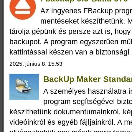
Az ingyenes FBackup progr
mentéseket készíthetünk. M
tárolja gépünk és persze azt is, hogy
backupot. A program egyszerűen mű
kattintással készen van a biztonsági
2025. június 8. 15:53
BackUp Maker Standar
A személyes használatra i
program segítségével bizt
készíthetünk dokumentumainkról, kép
videóinkról és egyéb fájljainkról. A m