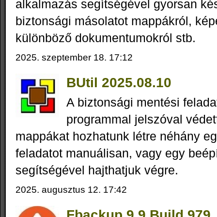
alkalmazás segítségével gyorsan ké
biztonsági másolatot mappákról, képe
különböző dokumentumokról stb.
2025. szeptember 18. 17:12
BUtil 2025.08.10
A biztonsági mentési felad
programmal jelszóval védett
mappákat hozhatunk létre néhány eg
feladatot manuálisan, vagy egy beép
segítségével hajthatjuk végre.
2025. augusztus 12. 17:42
Fbackup 9.9 Build 979