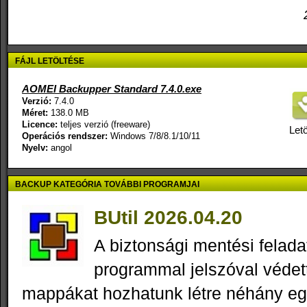
FÁJL LETÖLTÉSE
AOMEI Backupper Standard 7.4.0.exe
Verzió:
7.4.0
Méret:
138.0 MB
Licence:
teljes verzió (freeware)
Letö
Operációs rendszer:
Windows 7/8/8.1/10/11
Nyelv:
angol
BACKUP KATEGÓRIA TOVÁBBI PROGRAMJAI
BUtil 2026.04.20
A biztonsági mentési felad
programmal jelszóval védett
mappákat hozhatunk létre néhány eg