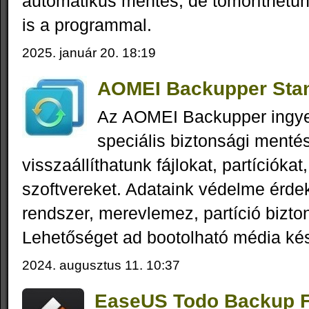
automatikus mentés, de tömöríthetünk
is a programmal.
2025. január 20. 18:19
AOMEI Backupper Stan
Az AOMEI Backupper ingy
speciális biztonsági menté
visszaállíthatunk fájlokat, partícióka
szoftvereket. Adataink védelme érde
rendszer, merevlemez, partíció bizto
Lehetőséget ad bootolható média kés
2024. augusztus 11. 10:37
EaseUS Todo Backup Fr