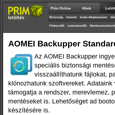
Prím Online
Hírek
Letöl
Biztonság
Internet
Irodai Alkalmazások
Ját
Filekezelők
Lemezkezelők
Rendszereszközö
AOMEI Backupper Standard
Az AOMEI Backupper ingye
speciális biztonsági mentés
visszaállíthatunk fájlokat, pa
klónozhatunk szoftvereket. Adatain
támogatja a rendszer, merevlemez, pa
mentéseket is. Lehetőséget ad booto
készítésére is.