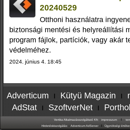
20240529
Otthoni használatra ingyene
biztonsági mentési és helyreállítási 
program fájlok, partíciók, vagy akár 
védelméhez.
2024. június 4. 18:45
Adverticum
ı
Kütyü Magazin
ı
AdStat
ı
SzoftverNet
ı
Portho
ı
Vertika Alkalmazásszolgáltató Kft:
impresszum
te
ı
Hirdetéskiszolgálás:
Adverticum AdServer
Ügynökségi értékes