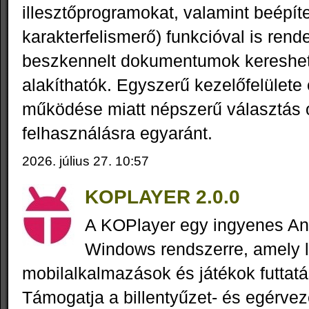
illesztőprogramokat, valamint beépít
karakterfelismerő) funkcióval is rende
beszkennelt dokumentumok kereshe
alakíthatók. Egyszerű kezelőfelület
működése miatt népszerű választás o
felhasználásra egyaránt.
2026. július 27. 10:57
KOPLAYER 2.0.0
A KOPlayer egy ingyenes An
Windows rendszerre, amely l
mobilalkalmazások és játékok futtat
Támogatja a billentyűzet- és egérvezé