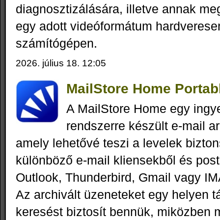
diagnosztizálására, illetve annak me
egy adott videóformátum hardveresen
számítógépen.
2026. július 18. 12:05
MailStore Home Portabl
A MailStore Home egy ing
rendszerre készült e-mail a
amely lehetővé teszi a levelek bizt
különböző e-mail kliensekből és post
Outlook, Thunderbird, Gmail vagy I
Az archivált üzeneteket egy helyen tá
keresést biztosít bennük, miközben m