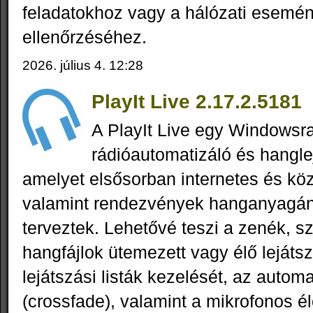
feladatokhoz vagy a hálózati esemé
ellenőrzéséhez.
2026. július 4. 12:28
PlayIt Live 2.17.2.5181
A PlayIt Live egy Windowsra
rádióautomatizáló és hangle
amelyet elsősorban internetes és köz
valamint rendezvények hanganyagán
terveztek. Lehetővé teszi a zenék, s
hangfájlok ütemezett vagy élő lejáts
lejátszási listák kezelését, az automa
(crossfade), valamint a mikrofonos é