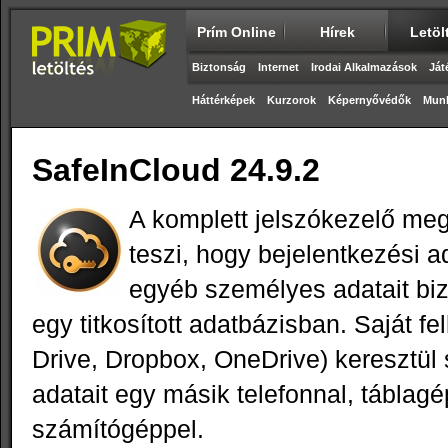
Prím Online
Hírek
Letöl
Biztonság
Internet
Irodai Alkalmazások
Ját
Háttérképek
Kurzorok
Képernyővédők
Munk
SafeInCloud 24.9.2
A komplett jelszókezelő me
teszi, hogy bejelentkezési ad
egyéb személyes adatait biz
egy titkosított adatbázisban. Saját fe
Drive, Dropbox, OneDrive) keresztül 
adatait egy másik telefonnal, táblagé
számítógéppel.