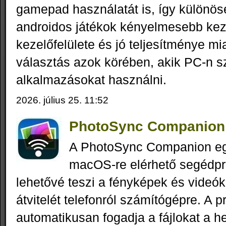
gamepad használatát is, így különö
androidos játékok kényelmesebb kez
kezelőfelülete és jó teljesítménye mi
választás azok körében, akik PC-n s
alkalmazásokat használni.
2026. július 25. 11:52
PhotoSync Companion 
A PhotoSync Companion e
macOS-re elérhető segédp
lehetővé teszi a fényképek és videók
átvitelét telefonról számítógépre. A 
automatikusan fogadja a fájlokat a he