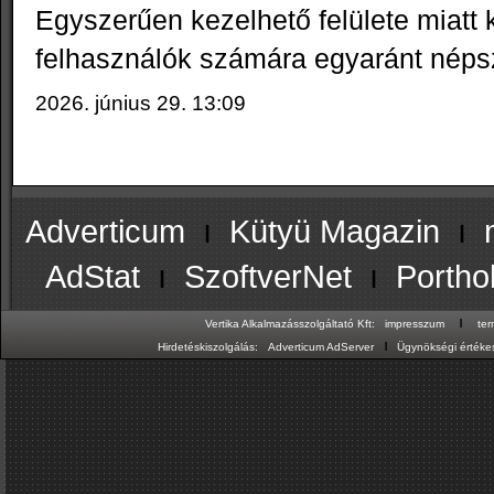
Egyszerűen kezelhető felülete miatt
felhasználók számára egyaránt néps
2026. június 29. 13:09
Adverticum
ı
Kütyü Magazin
ı
AdStat
ı
SzoftverNet
ı
Portho
ı
Vertika Alkalmazásszolgáltató Kft:
impresszum
te
ı
Hirdetéskiszolgálás:
Adverticum AdServer
Ügynökségi értékes