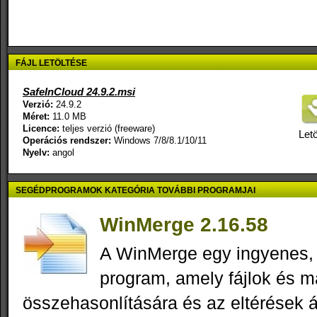
FÁJL LETÖLTÉSE
SafeInCloud 24.9.2.msi
Verzió:
24.9.2
Méret:
11.0 MB
Licence:
teljes verzió (freeware)
Letö
Operációs rendszer:
Windows 7/8/8.1/10/11
Nyelv:
angol
SEGÉDPROGRAMOK KATEGÓRIA TOVÁBBI PROGRAMJAI
WinMerge 2.16.58
A WinMerge egy ingyenes,
program, amely fájlok és 
összehasonlítására és az eltérések á