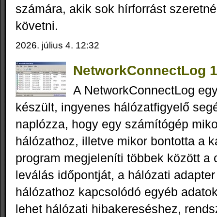
számára, akik sok hírforrást szeret
követni.
2026. július 4. 12:32
NetworkConnectLog 1
A NetworkConnectLog eg
készült, ingyenes hálózatfigyelő se
naplózza, hogy egy számítógép mikor
hálózathoz, illetve mikor bontotta a k
program megjeleníti többek között a 
leválás időpontját, a hálózati adapter
hálózathoz kapcsolódó egyéb adatok
lehet hálózati hibakereséshez, rend