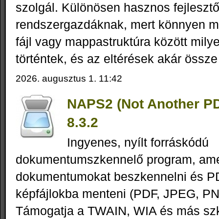
szolgál. Különösen hasznos fejleszt
rendszergazdáknak, mert könnyen m
fájl vagy mappastruktúra között mily
történtek, és az eltérések akár össze 
2026. augusztus 1. 11:42
NAPS2 (Not Another P
8.3.2
Ingyenes, nyílt forráskódú
dokumentumszkennelő program, amel
dokumentumokat beszkennelni és P
képfájlokba menteni (PDF, JPEG, PN
Támogatja a TWAIN, WIA és más sz