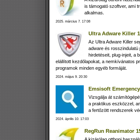
is támogató szoftver, ami t
alkalmas.
2025. március 7. 17:08
Ultra Adware Killer 1
Az Ultra Adware Killer se
adware és rosszindulatú p
hirdetéseit, plug-injeit, 
elállított kezdőlapokat, a nemkívánatos pr
programok minden egyéb formáját.
2024. május 9. 20:30
Emsisoft Emergency 
Vizsgálja át számítógépé
a praktikus eszközzel, am
a fertőzött rendszerek v
2024. április 10. 17:03
RegRun Reanimator 15
A kizárólag otthoni haszn