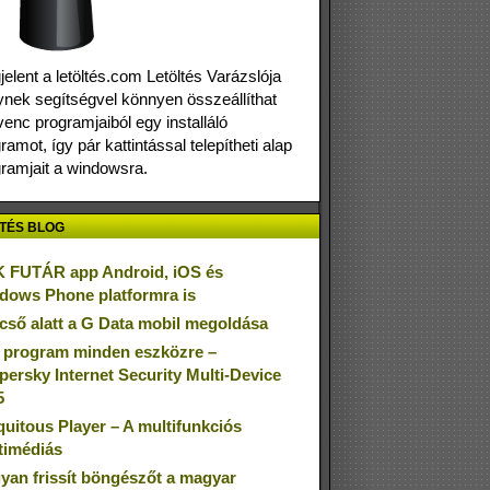
elent a letöltés.com Letöltés Varázslója
nek segítségvel könnyen összeállíthat
enc programjaiból egy installáló
ramot, így pár kattintással telepítheti alap
ramjait a windowsra.
TÉS BLOG
 FUTÁR app Android, iOS és
dows Phone platformra is
cső alatt a G Data mobil megoldása
 program minden eszközre –
persky Internet Security Multi-Device
5
quitous Player – A multifunkciós
timédiás
yan frissít böngészőt a magyar