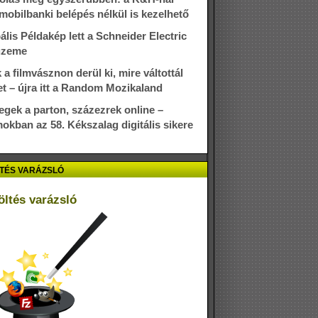
mobilbanki belépés nélkül is kezelhető
ális Példakép lett a Schneider Electric
üzeme
 a filmvásznon derül ki, mire váltottál
et – újra itt a Random Mozikaland
gek a parton, százezrek online –
okban az 58. Kékszalag digitális sikere
TÉS VARÁZSLÓ
öltés varázsló