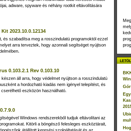
rójai, adware, spyware és néhány rootkit eltávolítására
Megj
mely
Kit 2023.10.0.12134
kedv
t, és szabadítsa meg a rosszindulatú programoktól ezzel
prog
elyet arra terveztek, hogy azonnali segítséget nyújtson
prog
édelmében.
LETÖL
us 0.103.2.1 Rev 0.103.10
BKK
 készen áll arra, hogy védelmet nyújtson a rosszindulatú
Win
uszként a hordozható kiadás nem igényel telepítést, és
Gór
 cserélhető eszközön használható.
Egy
Kas
201
0.7.9.0
Ubi
gítségével Windows rendszerekből tudjuk eltávolítani az
mul
rogramokat. Kitörli a böngésző felesleges eszköztárait,
Hog
a böngészőnk átállított keresési szolgáltatását és az