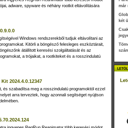
rójai, adware, spyware és néhány rootkit eltávolítására
már 
Glob
két 
Csak
0.9.0.0
jegy
gítségével Windows rendszerekből tudjuk eltávolítani az
rogramokat. Kitörli a böngésző felesleges eszköztárait,
Töme
a böngészőnk átállított keresési szolgáltatását és az
szám
ogramokat, a trójaikat, a rootkiteket és a rosszindulatú
LETÖL
Let
Kit 2024.4.0.12347
t, és szabadítsa meg a rosszindulatú programoktól ezzel
elyet arra terveztek, hogy azonnali segítséget nyújtson
édelmében.
.70.2024.124
álatra ingyenes RegRun Reanimator több keresési módot