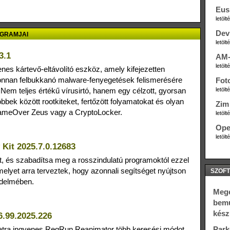
Eus
letöl
Dev
OGRAMJAI
letöl
3.1
AM-
letöl
yenes kártevő-eltávolító eszköz, amely kifejezetten
jonnan felbukkanó malware‑fenyegetések felismerésére
Fot
. Nem teljes értékű vírusirtó, hanem egy célzott, gyorsan
letöl
bbek között rootkiteket, fertőzött folyamatokat és olyan
Zim 
a GameOver Zeus vagy a CryptoLocker.
letöl
Ope
letöl
Kit 2025.7.0.12683
t, és szabadítsa meg a rosszindulatú programoktól ezzel
elyet arra terveztek, hogy azonnali segítséget nyújtson
SZOFT
édelmében.
Megé
bemu
kész
.99.2025.226
álatra ingyenes RegRun Reanimator több keresési módot
Park