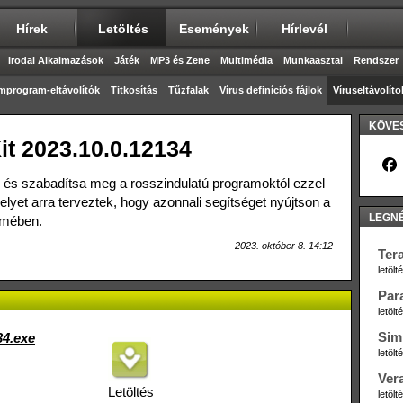
Hírek
Letöltés
Események
Hírlevél
Irodai Alkalmazások
Játék
MP3 és Zene
Multimédia
Munkaasztal
Rendszer
mprogram-eltávolítók
Titkosítás
Tűzfalak
Vírus definíciós fájlok
Víruseltávolíto
KÖVES
t 2023.10.0.12134
, és szabadítsa meg a rosszindulatú programoktól ezzel
lyet arra terveztek, hogy azonnali segítséget nyújtson a
LEGN
lmében.
2023. október 8. 14:12
Ter
letöl
Par
letöl
Sim
34.exe
letöl
Ver
Letöltés
letöl