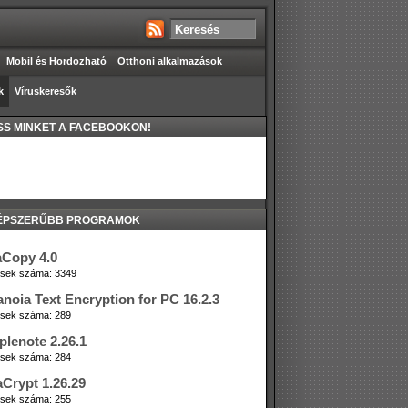
Mobil és Hordozható
Otthoni alkalmazások
k
Víruskeresők
S MINKET A FACEBOOKON!
ÉPSZERŰBB PROGRAMOK
aCopy 4.0
tések száma: 3349
anoia Text Encryption for PC 16.2.3
tések száma: 289
plenote 2.26.1
tések száma: 284
aCrypt 1.26.29
tések száma: 255