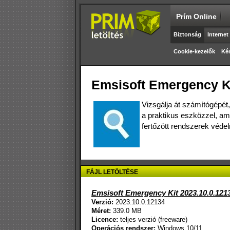
Prím Online
Biztonság
Internet
Cookie-kezelők
Ké
Emsisoft Emergency Ki
Vizsgálja át számítógépét
a praktikus eszközzel, ame
fertőzött rendszerek véde
FÁJL LETÖLTÉSE
Emsisoft Emergency Kit 2023.10.0.121
Verzió:
2023.10.0.12134
Méret:
339.0 MB
Licence:
teljes verzió (freeware)
Operációs rendszer:
Windows 10/11