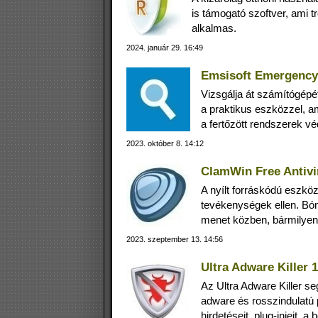
is támogató szoftver, ami t
alkalmas.
2024. január 29. 16:49
Emsisoft Emergency 
Vizsgálja át számítógépé
a praktikus eszközzel, am
a fertőzött rendszerek v
2023. október 8. 14:12
ClamWin Free Antivir
A nyílt forráskódú eszköz
tevékenységek ellen. Bón
menet közben, bármilyen
2023. szeptember 13. 14:56
Ultra Adware Killer 1
Az Ultra Adware Killer se
adware és rosszindulatú p
hirdetéseit, plug-injeit, 