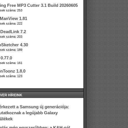
ing Free MP3 Cutter 3.1 Build 20260605
tések száma: 253
ManView 1.81
tések száma: 222
DeadLink 7.2
tések száma: 203
oSketcher 4.30
tések száma: 189
0.77.0
tések száma: 161
nToonz 1.8.0
tések száma: 123
VER HÍREINK
rkezett a Samsung új generációja:
tatkoznak a legújabb Galaxy
ülékek
olás még egyszerűbben: a K&H-nál