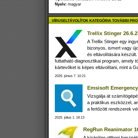
Nyelv:
magyar
VÍRUSELTÁVOLÍTOK KATEGÓRIA TOVÁBBI PR
Trellix Stinger 26.6.2
A Trellix Stinger egy ing
bizonyos, ismert vagy ú
és eltávolítására készült
futtatható diagnosztikai program, amely tö
kártevőket is képes eltávolítani, mint 
2026. június 7. 10:21
Emsisoft Emergency 
Vizsgálja át számítógépé
a praktikus eszközzel, am
a fertőzött rendszerek v
2025. július 1. 18:13
RegRun Reanimator 16
A kizárólag otthoni haszn