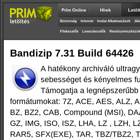
Prím Online
Hírek
Letöl
Biztonság
Internet
Irodai Alkalmazások
Ját
Filekezelők
Lemezkezelők
Rendszereszközö
Bandizip 7.31 Build 64426
A hatékony archiváló ultragy
sebességet és kényelmes fun
Támogatja a legnépszerűbb 
formátumokat: 7Z, ACE, AES, ALZ, A
BZ, BZ2, CAB, Compound (MSI), DAA
GZ, IMG, ISO, ISZ, LHA, LZ , LZH,
RAR5, SFX(EXE), TAR, TBZ/TBZ2, T