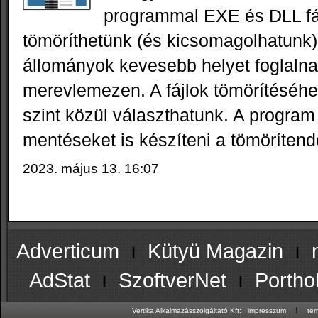
programmal EXE és DLL fá
tömöríthetünk (és kicsomagolhatunk)
állományok kevesebb helyet foglalna
merevlemezen. A fájlok tömörítéséh
szint közül választhatunk. A program
mentéseket is készíteni a tömörítendő
2023. május 13. 16:07
Adverticum
ı
Kütyü Magazin
ı
AdStat
ı
SzoftverNet
ı
Portho
ı
Vertika Alkalmazásszolgáltató Kft:
impresszum
te