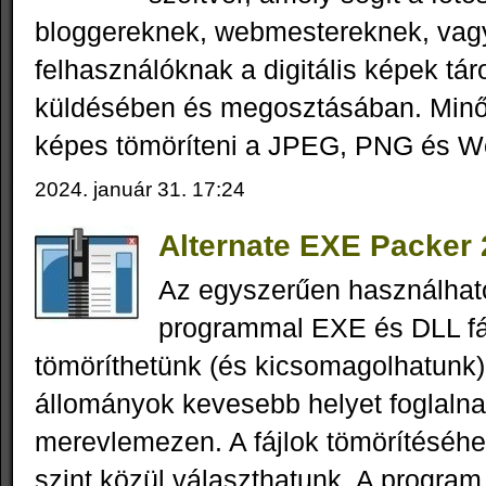
bloggereknek, webmestereknek, vag
felhasználóknak a digitális képek tá
küldésében és megosztásában. Minő
képes tömöríteni a JPEG, PNG és We
2024. január 31. 17:24
Alternate EXE Packer 
Az egyszerűen használha
programmal EXE és DLL fá
tömöríthetünk (és kicsomagolhatunk)
állományok kevesebb helyet foglalna
merevlemezen. A fájlok tömörítéséh
szint közül választhatunk. A program