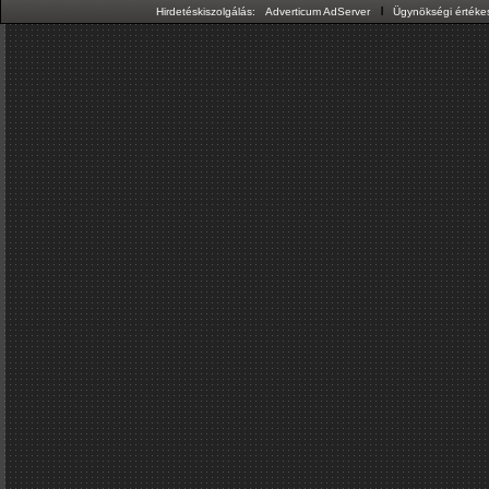
ı
Hirdetéskiszolgálás:
Adverticum AdServer
Ügynökségi értékes