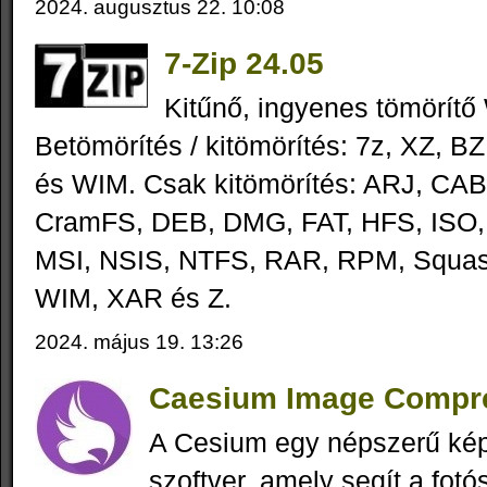
2024. augusztus 22. 10:08
7-Zip 24.05
Kitűnő, ingyenes tömörít
Betömörítés / kitömörítés: 7z, XZ, B
és WIM. Csak kitömörítés: ARJ, CA
CramFS, DEB, DMG, FAT, HFS, ISO
MSI, NSIS, NTFS, RAR, RPM, Squa
WIM, XAR és Z.
2024. május 19. 13:26
Caesium Image Compre
A Cesium egy népszerű kép
szoftver, amely segít a fot