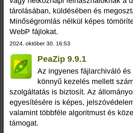
vagy hétköznapi felhasználóknak a di
tárolásában, küldésében és megosz
Minőségromlás nélkül képes tömörít
WebP fájlokat.
2024. október 30. 16:53
PeaZip 9.9.1
Az ingyenes fájlarchiváló és
könnyű kezelés mellett szám
szolgáltatás is biztosít. Az állomány
egyesítésére is képes, jelszóvédele
valamint többféle algoritmust és köze
támogat.