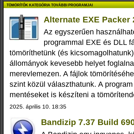
TÖMÖRÍTŐK KATEGÓRIA TOVÁBBI PROGRAMJAI
Alternate EXE Packer 
Az egyszerűen használha
programmal EXE és DLL fá
tömöríthetünk (és kicsomagolhatunk)
állományok kevesebb helyet foglalna
merevlemezen. A fájlok tömörítéséh
szint közül választhatunk. A program
mentéseket is készíteni a tömörítendő
2025. április 10. 18:35
Bandizip 7.37 Build 69