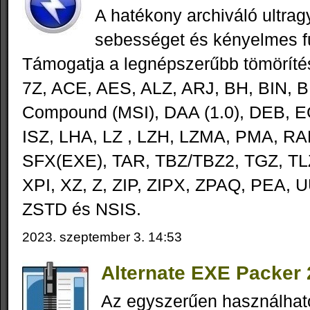
A hatékony archiváló ultrag
sebességet és kényelmes fu
Támogatja a legnépszerűbb tömöríté
7Z, ACE, AES, ALZ, ARJ, BH, BIN, B
Compound (MSI), DAA (1.0), DEB, E
ISZ, LHA, LZ , LZH, LZMA, PMA, R
SFX(EXE), TAR, TBZ/TBZ2, TGZ, TL
XPI, XZ, Z, ZIP, ZIPX, ZPAQ, PEA, 
ZSTD és NSIS.
2023. szeptember 3. 14:53
Alternate EXE Packer 
Az egyszerűen használha