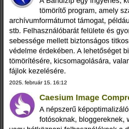
A Bandizip egy ingyenes, 
tömörítő program, amely s
archívumformátumot támogat, példáu
stb. Felhasználóbarát felülete és gyo
sebessége mellett biztonságos titkosít
védelme érdekében. A lehetőséget biz
tömörítésére, kicsomagolására, valam
fájlok kezelésére.
2025. február 15. 16:12
Caesium Image Compre
A népszerű képoptimalizáló 
fotósoknak, bloggereknek,