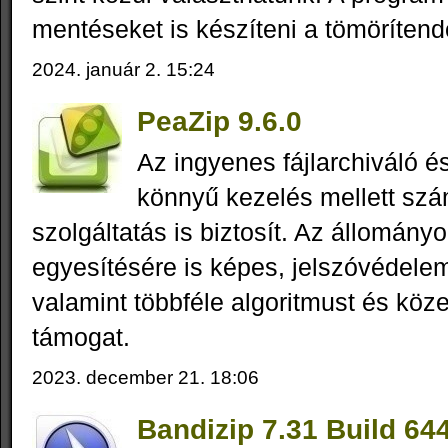
mentéseket is készíteni a tömörítendő
2024. január 2. 15:24
PeaZip 9.6.0
Az ingyenes fájlarchiváló é
könnyű kezelés mellett szá
szolgáltatás is biztosít. Az állomány
egyesítésére is képes, jelszóvédele
valamint többféle algoritmust és köze
támogat.
2023. december 21. 18:06
Bandizip 7.31 Build 64