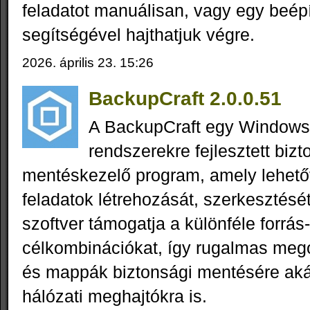
feladatot manuálisan, vagy egy beép
segítségével hajthatjuk végre.
2026. április 23. 15:26
BackupCraft 2.0.0.51
A BackupCraft egy Windows
rendszerekre fejlesztett bizt
mentéskezelő program, amely lehető
feladatok létrehozását, szerkesztésé
szoftver támogatja a különféle forrás
célkombinációkat, így rugalmas megol
és mappák biztonsági mentésére akár
hálózati meghajtókra is.