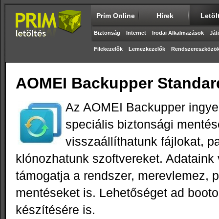
Prím Online
Hírek
Letöl
Biztonság
Internet
Irodai Alkalmazások
Ját
Filekezelők
Lemezkezelők
Rendszereszközö
AOMEI Backupper Standard
Az AOMEI Backupper ingye
speciális biztonsági mentés
visszaállíthatunk fájlokat, pa
klónozhatunk szoftvereket. Adatain
támogatja a rendszer, merevlemez, pa
mentéseket is. Lehetőséget ad booto
készítésére is.