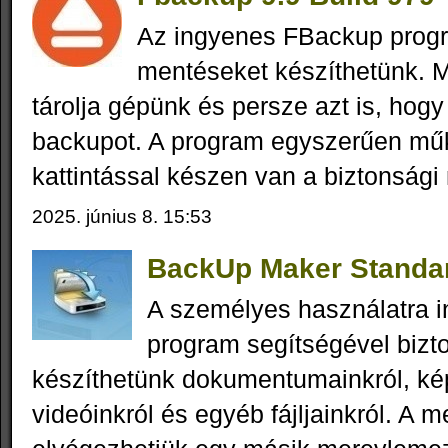
Az ingyenes FBackup progr
mentéseket készíthetünk. M
tárolja gépünk és persze azt is, hogy
backupot. A program egyszerűen mű
kattintással készen van a biztonsági
2025. június 8. 15:53
BackUp Maker Standar
A személyes használatra i
program segítségével bizt
készíthetünk dokumentumainkról, kép
videóinkról és egyéb fájljainkról. A m