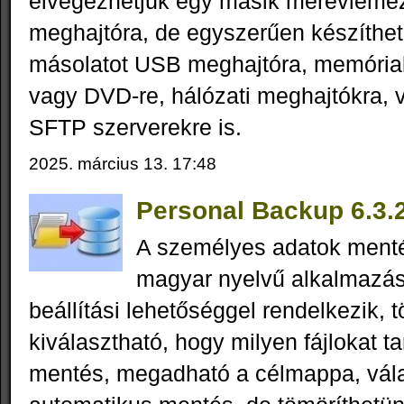
elvégezhetjük egy másik merevlemez
meghajtóra, de egyszerűen készíthet
másolatot USB meghajtóra, memóriak
vagy DVD-re, hálózati meghajtókra, 
SFTP szerverekre is.
2025. március 13. 17:48
Personal Backup 6.3.
A személyes adatok ment
magyar nyelvű alkalmazá
beállítási lehetőséggel rendelkezik, 
kiválasztható, hogy milyen fájlokat t
mentés, megadható a célmappa, vála