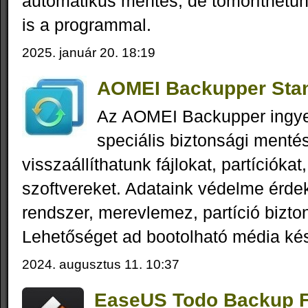
automatikus mentés, de tömöríthetünk
is a programmal.
2025. január 20. 18:19
AOMEI Backupper Stan
Az AOMEI Backupper ingy
speciális biztonsági menté
visszaállíthatunk fájlokat, partícióka
szoftvereket. Adataink védelme érde
rendszer, merevlemez, partíció bizto
Lehetőséget ad bootolható média kés
2024. augusztus 11. 10:37
EaseUS Todo Backup Fr