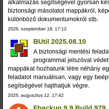
alkalmazás segítségével gyorsan ké
biztonsági másolatot mappákról, képe
különböző dokumentumokról stb.
2025. szeptember 18. 17:12
BUtil 2025.08.10
A biztonsági mentési felad
programmal jelszóval védett
mappákat hozhatunk létre néhány eg
feladatot manuálisan, vagy egy beép
segítségével hajthatjuk végre.
2025. augusztus 12. 17:42
Fbackup 9.9 Build 979