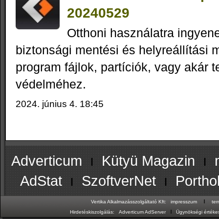
20240529
Otthoni használatra ingyene
biztonsági mentési és helyreállítási 
program fájlok, partíciók, vagy akár 
védelméhez.
2024. június 4. 18:45
Adverticum
ı
Kütyü Magazin
ı
AdStat
ı
SzoftverNet
ı
Portho
ı
Vertika Alkalmazásszolgáltató Kft:
impresszum
te
ı
Hirdetéskiszolgálás:
Adverticum AdServer
Ügynökségi értékes