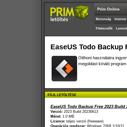
Prím Online
Biztonság
Internet
Filekezelők
Lemezk
EaseUS Todo Backup F
Otthoni használatra ingyene
megoldást kínáló program 
FÁJL LETÖLTÉSE
EaseUS Todo Backup Free 2023 Build 
Verzió:
2023 Build 20230613
Méret:
1.0 MB
Licence:
teljes verzió (freeware)
Operációs rendszer:
Windows 7/8/8.1/10/11