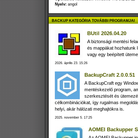
Nyelv:
angol
BACKUP KATEGÓRIA TOVÁBBI PROGRAMJAI
BUtil 2026.04.20
A biztonsági mentési fela
és mappákat hozhatunk lé
vagy egy beépített üteme
2026. április 23. 15:26
BackupCraft 2.0.0.51
A BackupCraft egy Windows
mentéskezelő program, ame
szerkesztését és ütemezésé
célkombinációkat, így rugalmas megoldás
helyi, akár hálózati meghajtókra is.
2025. november 5. 17:25
AOMEI Backupper St
Az AOMEI Backupper ing