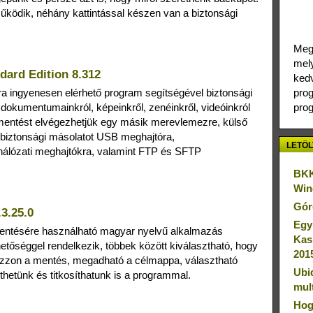
ködik, néhány kattintással készen van a biztonsági
Megj
mely
ard Edition 8.312
kedv
a ingyenesen elérhető program segítségével biztonsági
prog
dokumentumainkról, képeinkről, zenéinkről, videóinkról
prog
A mentést elvégezhetjük egy másik merevlemezre, külső
 biztonsági másolatot USB meghajtóra,
LETÖL
álózati meghajtókra, valamint FTP és SFTP
BKK
Win
Gór
3.25.0
Egy
entésére használható magyar nyelvű alkalmazás
Kas
hetőséggel rendelkezik, többek között kiválasztható, hogy
201
mazzon a mentés, megadható a célmappa, választható
Ubi
hetünk és titkosíthatunk is a programmal.
mul
Hog