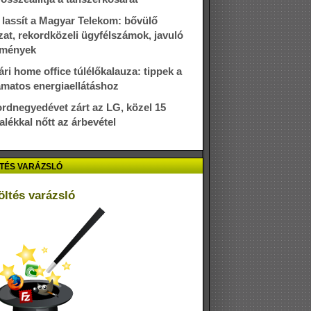
lassít a Magyar Telekom: bővülő
zat, rekordközeli ügyfélszámok, javuló
dmények
ári home office túlélőkalauza: tippek a
amatos energiaellátáshoz
rdnegyedévet zárt az LG, közel 15
alékkal nőtt az árbevétel
TÉS VARÁZSLÓ
öltés varázsló