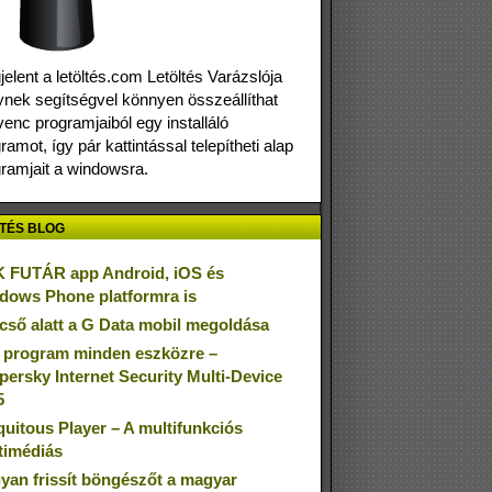
elent a letöltés.com Letöltés Varázslója
nek segítségvel könnyen összeállíthat
enc programjaiból egy installáló
ramot, így pár kattintással telepítheti alap
ramjait a windowsra.
TÉS BLOG
 FUTÁR app Android, iOS és
dows Phone platformra is
cső alatt a G Data mobil megoldása
 program minden eszközre –
persky Internet Security Multi-Device
5
quitous Player – A multifunkciós
timédiás
yan frissít böngészőt a magyar