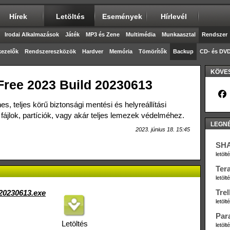
Hírek
Letöltés
Események
Hírlevél
Irodai Alkalmazások
Játék
MP3 és Zene
Multimédia
Munkaasztal
Rendszer
ezelők
Rendszereszközök
Hardver
Memória
Tömörítők
Backup
CD- és DVD
KÖVES
ree 2023 Build 20230613
s, teljes körű biztonsági mentési és helyreállítási
fájlok, partíciók, vagy akár teljes lemezek védelméhez.
LEGN
2023. június 18. 15:45
SHA
letöl
Ter
letöl
Trel
20230613.exe
letöl
Par
Letöltés
letöl