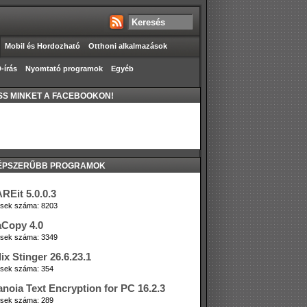
Mobil és Hordozható
Otthoni alkalmazások
-írás
Nyomtató programok
Egyéb
S MINKET A FACEBOOKON!
ÉPSZERŰBB PROGRAMOK
REit 5.0.0.3
tések száma: 8203
aCopy 4.0
tések száma: 3349
lix Stinger 26.6.23.1
tések száma: 354
anoia Text Encryption for PC 16.2.3
tések száma: 289