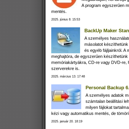
A program egyszerűen mű
mentés.
2025. június 8. 15:53
BackUp Maker Stand
A személyes használatr
másolatot készíthetünk 
és egyéb fájljainkról. 
meghajtóra, de egyszerűen készíthetünk
memóriakártyákra, CD-re vagy DVD-re, h
szerverekre is.
2025. március 13. 17:48
Personal Backup 6.
A személyes adatok m
számtalan beállítási le
milyen fájlokat tartal
kézi vagy automatikus mentés, de tömörít
2025. január 20. 18:19