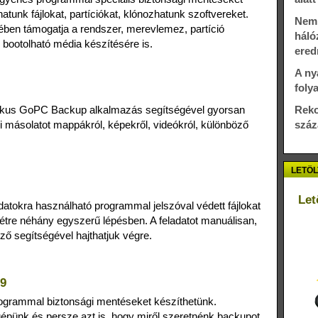
hatunk fájlokat, partíciókat, klónozhatunk szoftvereket.
Nem 
ben támogatja a rendszer, merevlemez, partíció
háló
 bootolható média készítésére is.
ere
A ny
foly
ikus GoPC Backup alkalmazás segítségével gyorsan
Reko
i másolatot mappákról, képekről, videókról, különböző
száz
LETÖL
Let
datokra használható programmal jelszóval védett fájlokat
tre néhány egyszerű lépésben. A feladatot manuálisan,
ző segítségével hajthatjuk végre.
79
grammal biztonsági mentéseket készíthetünk.
 gépünk és persze azt is, hogy miről szeretnénk backupot.