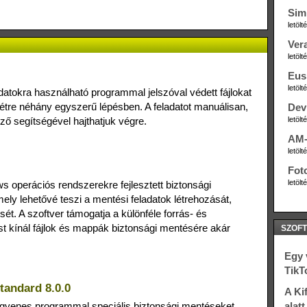
Sim
letöl
Ver
letöl
Eus
letöl
datokra használható programmal jelszóval védett fájlokat
tre néhány egyszerű lépésben. A feladatot manuálisan,
Dev
ző segítségével hajthatjuk végre.
letöl
AM-
letöl
Fot
letöl
 operációs rendszerekre fejlesztett biztonsági
ly lehetővé teszi a mentési feladatok létrehozását,
t. A szoftver támogatja a különféle forrás- és
t kínál fájlok és mappák biztonsági mentésére akár
SZOFT
Egy v
TikT
andard 8.0.0
A Ki
yenes programmal speciális biztonsági mentéseket
alat