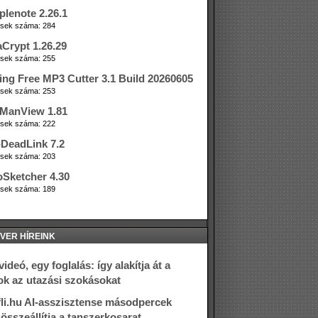
plenote 2.26.1
tések száma: 284
aCrypt 1.26.29
tések száma: 255
ing Free MP3 Cutter 3.1 Build 20260605
tések száma: 253
ManView 1.81
tések száma: 222
DeadLink 7.2
tések száma: 203
oSketcher 4.30
tések száma: 189
VER HÍREINK
ideó, egy foglalás: így alakítja át a
ok az utazási szokásokat
fli.hu AI-asszisztense másodpercek
t összeállítja a tanszerkosarat