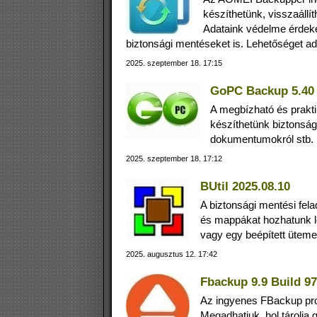
készíthetünk, visszaállít
Adataink védelme érdeké
biztonsági mentéseket is. Lehetőséget ad
2025. szeptember 18. 17:15
GoPC Backup 5.40
A megbízható és prakt
készíthetünk biztonság
dokumentumokról stb.
2025. szeptember 18. 17:12
BUtil 2025.08.10
A biztonsági mentési fela
és mappákat hozhatunk lé
vagy egy beépített üteme
2025. augusztus 12. 17:42
Fbackup 9.9 Build 9
Az ingyenes FBackup pro
Megadhatjuk, hol tárolja