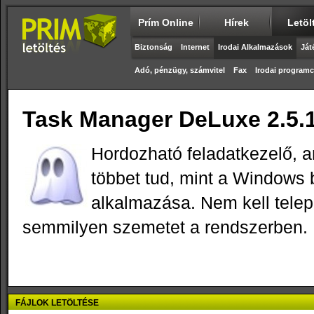
Prím Online
Hírek
Letöl
Biztonság
Internet
Irodai Alkalmazások
Ját
Adó, pénzügy, számvitel
Fax
Irodai progra
Task Manager DeLuxe 2.5.1
Hordozható feladatkezelő, 
többet tud, mint a Windows 
alkalmazása. Nem kell telep
semmilyen szemetet a rendszerben.
FÁJLOK LETÖLTÉSE