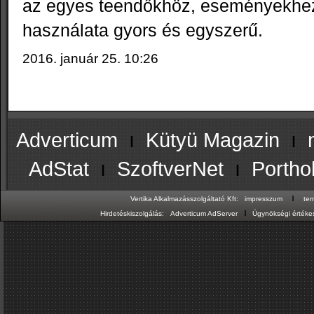
az egyes teendőkhöz, eseményekhez
használata gyors és egyszerű.
2016. január 25. 10:26
Adverticum
ı
Kütyü Magazin
ı
AdStat
ı
SzoftverNet
ı
Portho
ı
Vertika Alkalmazásszolgáltató Kft:
impresszum
te
ı
Hirdetéskiszolgálás:
Adverticum AdServer
Ügynökségi értékes