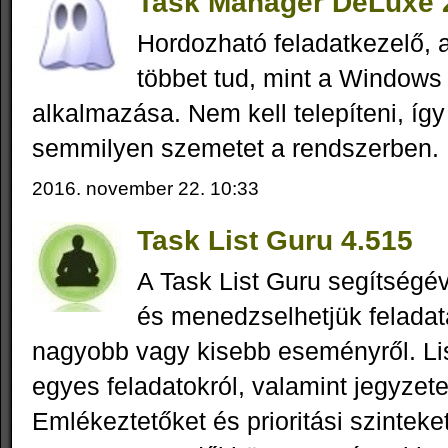
Task Manager DeLuxe 2
Hordozható feladatkezelő,
többet tud, mint a Windows 
alkalmazása. Nem kell telepíteni, íg
semmilyen szemetet a rendszerben.
2016. november 22. 10:33
Task List Guru 4.515
A Task List Guru segítségév
és menedzselhetjük feladat
nagyobb vagy kisebb eseményről. List
egyes feladatokról, valamint jegyzete
Emlékeztetőket és prioritási szinteket 