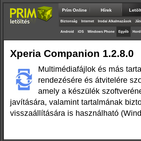
Prím Online
Hírek
Letöl
Biztonság
Internet
Irodai Alkalmazások
Ját
Android
iOS
Windows Phone
Egyéb
Hord
Xperia Companion 1.2.8.0
Multimédiafájlok és más tart
rendezésére és átvitelére sz
amely a készülék szoftveréne
javítására, valamint tartalmának biz
visszaállítására is használható (Win