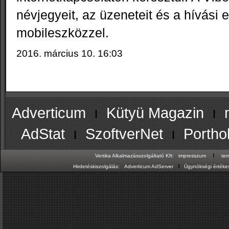
névjegyeit, az üzeneteit és a hívási 
mobileszközzel.
2016. március 10. 16:03
Adverticum
ı
Kütyü Magazin
ı
AdStat
ı
SzoftverNet
ı
Portho
ı
Vertika Alkalmazásszolgáltató Kft:
impresszum
te
ı
Hirdetéskiszolgálás:
Adverticum AdServer
Ügynökségi értékes