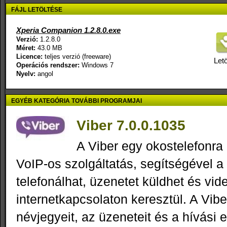
FÁJL LETÖLTÉSE
Xperia Companion 1.2.8.0.exe
Verzió:
1.2.8.0
Méret:
43.0 MB
Licence:
teljes verzió (freeware)
Letö
Operációs rendszer:
Windows 7
Nyelv:
angol
EGYÉB KATEGÓRIA TOVÁBBI PROGRAMJAI
Viber 7.0.0.1035
A Viber egy okostelefonra 
VoIP-os szolgáltatás, segítségével a
telefonálhat, üzenetet küldhet és vid
internetkapcsolaton keresztül. A Vibe
névjegyeit, az üzeneteit és a hívási 