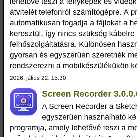
lehetővé teszi a fényképek és videók
átvitelét telefonról számítógépre. A 
automatikusan fogadja a fájlokat a he
keresztül, így nincs szükség kábelre
felhőszolgáltatásra. Különösen hasz
gyorsan és egyszerűen szeretnék me
rendszerezni a mobilkészülékükön kés
2026. július 22. 15:30
Screen Recorder 3.0.0.
A Screen Recorder a Sketc
egyszerűen használható ké
programja, amely lehetővé teszi a mo