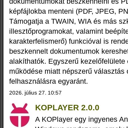
dokumentumokat beszkennelni és P
képfájlokba menteni (PDF, JPEG, PN
Támogatja a TWAIN, WIA és más sz
illesztőprogramokat, valamint beépít
karakterfelismerő) funkcióval is rende
beszkennelt dokumentumok kereshe
alakíthatók. Egyszerű kezelőfelület
működése miatt népszerű választás o
felhasználásra egyaránt.
2026. július 27. 10:57
KOPLAYER 2.0.0
A KOPlayer egy ingyenes An