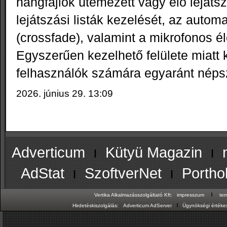
hangfájlok ütemezett vagy élő lejáts
lejátszási listák kezelését, az automa
(crossfade), valamint a mikrofonos é
Egyszerűen kezelhető felülete miatt
felhasználók számára egyaránt néps
2026. június 29. 13:09
Adverticum
ı
Kütyü Magazin
ı
AdStat
ı
SzoftverNet
ı
Portho
ı
Vertika Alkalmazásszolgáltató Kft:
impresszum
te
ı
Hirdetéskiszolgálás:
Adverticum AdServer
Ügynökségi értékes