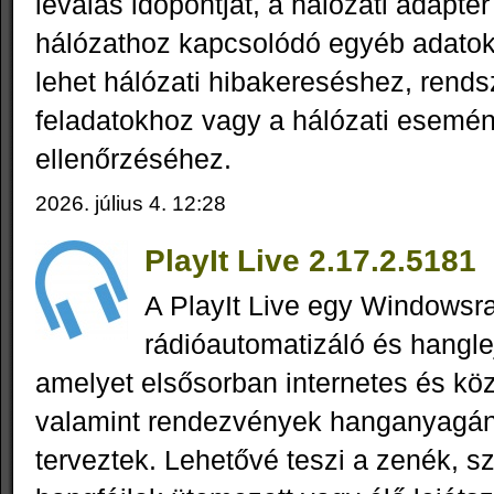
leválás időpontját, a hálózati adapter
hálózathoz kapcsolódó egyéb adatok
lehet hálózati hibakereséshez, rend
feladatokhoz vagy a hálózati esemé
ellenőrzéséhez.
2026. július 4. 12:28
PlayIt Live 2.17.2.5181
A PlayIt Live egy Windowsra
rádióautomatizáló és hangle
amelyet elsősorban internetes és köz
valamint rendezvények hanganyagán
terveztek. Lehetővé teszi a zenék, s