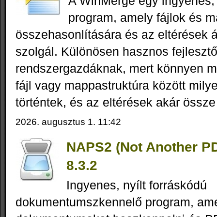
A WinMerge egy ingyenes,
program, amely fájlok és 
összehasonlítására és az eltérések á
szolgál. Különösen hasznos fejleszt
rendszergazdáknak, mert könnyen m
fájl vagy mappastruktúra között mily
történtek, és az eltérések akár össze 
2026. augusztus 1. 11:42
NAPS2 (Not Another P
8.3.2
Ingyenes, nyílt forráskódú
dokumentumszkennelő program, amel