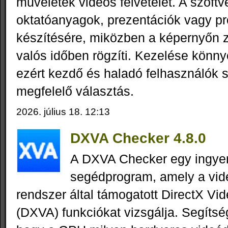
műveletek videós felvételét. A szoftv
oktatóanyagok, prezentációk vagy 
készítésére, miközben a képernyőn 
valós időben rögzíti. Kezelése könnye
ezért kezdő és haladó felhasználók 
megfelelő választás.
2026. július 18. 12:13
DXVA Checker 4.8.0
A DXVA Checker egy ingy
segédprogram, amely a vid
rendszer által támogatott DirectX Vi
(DXVA) funkciókat vizsgálja. Segítsé