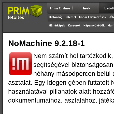
Prím Online
Hírek
Letöl
Biztonság
Internet
Irodai Alkalmazások
Ját
Háttérképek
Kurzorok
Képernyővédők
Munk
NoMachine 9.2.18-1
Nem számít hol tartózkodik
segítségével biztonságosan
néhány másodpercen belül el
asztalát. Egy idegen gépen futtatot
használatával pillanatok alatt hozzáfé
dokumentumaihoz, asztalához, játék