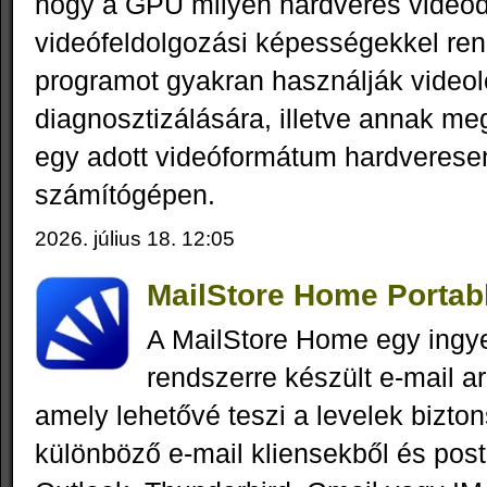
hogy a GPU milyen hardveres videód
videófeldolgozási képességekkel ren
programot gyakran használják videol
diagnosztizálására, illetve annak me
egy adott videóformátum hardveresen
számítógépen.
2026. július 18. 12:05
MailStore Home Portabl
A MailStore Home egy ing
rendszerre készült e-mail a
amely lehetővé teszi a levelek bizt
különböző e-mail kliensekből és post