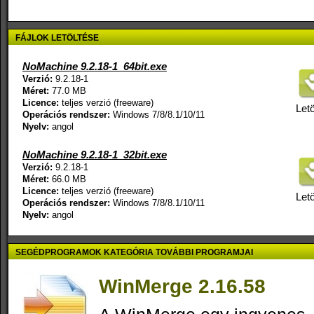
FÁJLOK LETÖLTÉSE
NoMachine 9.2.18-1_64bit.exe
Verzió:
9.2.18-1
Méret:
77.0 MB
Licence:
teljes verzió (freeware)
Letö
Operációs rendszer:
Windows 7/8/8.1/10/11
Nyelv:
angol
NoMachine 9.2.18-1_32bit.exe
Verzió:
9.2.18-1
Méret:
66.0 MB
Licence:
teljes verzió (freeware)
Letö
Operációs rendszer:
Windows 7/8/8.1/10/11
Nyelv:
angol
SEGÉDPROGRAMOK KATEGÓRIA TOVÁBBI PROGRAMJAI
WinMerge 2.16.58