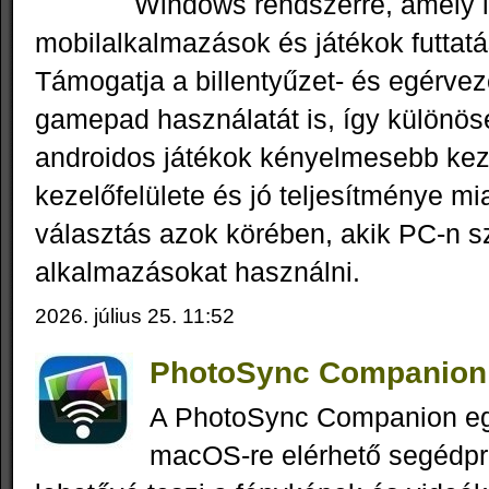
Windows rendszerre, amely l
mobilalkalmazások és játékok futtat
Támogatja a billentyűzet- és egérvezé
gamepad használatát is, így különö
androidos játékok kényelmesebb kez
kezelőfelülete és jó teljesítménye mi
választás azok körében, akik PC-n s
alkalmazásokat használni.
2026. július 25. 11:52
PhotoSync Companion 
A PhotoSync Companion e
macOS-re elérhető segédp