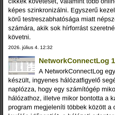
cikkek követését, valamint több onlin
képes szinkronizálni. Egyszerű kezel
körű testreszabhatósága miatt népsz
számára, akik sok hírforrást szeret
követni.
2026. július 4. 12:32
NetworkConnectLog 1
A NetworkConnectLog eg
készült, ingyenes hálózatfigyelő se
naplózza, hogy egy számítógép mikor
hálózathoz, illetve mikor bontotta a k
program megjeleníti többek között a 