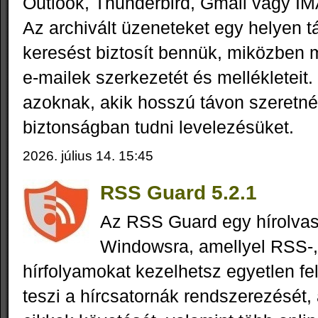
Outlook, Thunderbird, Gmail vagy I
Az archivált üzeneteket egy helyen tá
keresést biztosít bennük, miközben m
e-mailek szerkezetét és mellékleteit.
azoknak, akik hosszú távon szeretné
biztonságban tudni levelezésüket.
2026. július 14. 15:45
RSS Guard 5.2.1
Az RSS Guard egy hírolva
Windowsra, amellyel RSS-
hírfolyamokat kezelhetsz egyetlen fe
teszi a hírcsatornák rendszerezését,