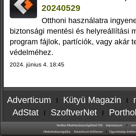
20240529
Otthoni használatra ingyene
biztonsági mentési és helyreállítási 
program fájlok, partíciók, vagy akár 
védelméhez.
2024. június 4. 18:45
Adverticum
ı
Kütyü Magazin
ı
AdStat
ı
SzoftverNet
ı
Portho
ı
Vertika Alkalmazásszolgáltató Kft:
impresszum
te
ı
Hirdetéskiszolgálás:
Adverticum AdServer
Ügynökségi értékes