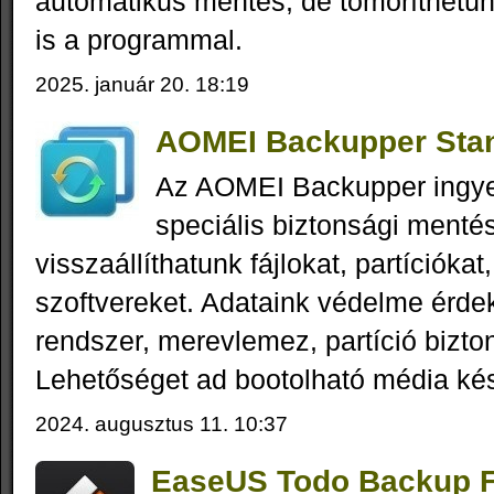
automatikus mentés, de tömöríthetünk
is a programmal.
2025. január 20. 18:19
AOMEI Backupper Stan
Az AOMEI Backupper ingy
speciális biztonsági menté
visszaállíthatunk fájlokat, partícióka
szoftvereket. Adataink védelme érde
rendszer, merevlemez, partíció bizto
Lehetőséget ad bootolható média kés
2024. augusztus 11. 10:37
EaseUS Todo Backup Fr