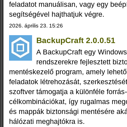
feladatot manuálisan, vagy egy beép
segítségével hajthatjuk végre.
2026. április 23. 15:26
BackupCraft 2.0.0.51
A BackupCraft egy Windows
rendszerekre fejlesztett bizt
mentéskezelő program, amely lehető
feladatok létrehozását, szerkesztésé
szoftver támogatja a különféle forrás
célkombinációkat, így rugalmas megol
és mappák biztonsági mentésére akár
hálózati meghajtókra is.