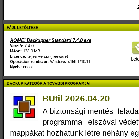
FÁJL LETÖLTÉSE
AOMEI Backupper Standard 7.4.0.exe
Verzió:
7.4.0
Méret:
138.0 MB
Licence:
teljes verzió (freeware)
Letö
Operációs rendszer:
Windows 7/8/8.1/10/11
Nyelv:
angol
BACKUP KATEGÓRIA TOVÁBBI PROGRAMJAI
BUtil 2026.04.20
A biztonsági mentési felad
programmal jelszóval védett
mappákat hozhatunk létre néhány eg