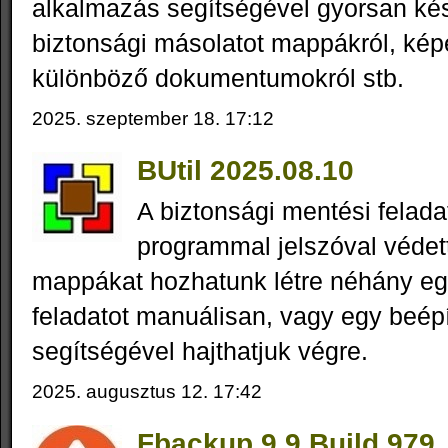
alkalmazás segítségével gyorsan ké
biztonsági másolatot mappákról, képe
különböző dokumentumokról stb.
2025. szeptember 18. 17:12
BUtil 2025.08.10
A biztonsági mentési felad
programmal jelszóval védett
mappákat hozhatunk létre néhány eg
feladatot manuálisan, vagy egy beép
segítségével hajthatjuk végre.
2025. augusztus 12. 17:42
Fbackup 9.9 Build 979