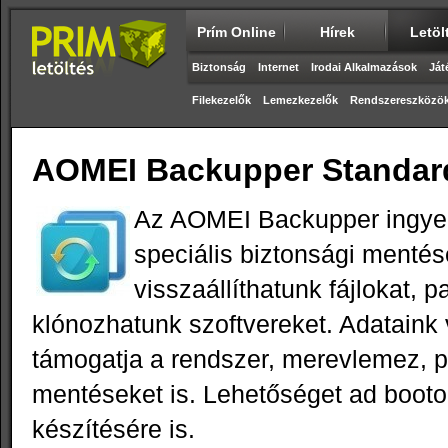
Prím Online
Hírek
Letöl
Biztonság
Internet
Irodai Alkalmazások
Ját
Filekezelők
Lemezkezelők
Rendszereszközö
AOMEI Backupper Standard
Az AOMEI Backupper ingye
speciális biztonsági mentés
visszaállíthatunk fájlokat, pa
klónozhatunk szoftvereket. Adatain
támogatja a rendszer, merevlemez, pa
mentéseket is. Lehetőséget ad booto
készítésére is.