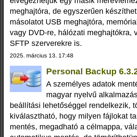
elvégezhetjük egy másik merevlemez
meghajtóra, de egyszerűen készíthet
másolatot USB meghajtóra, memóriak
vagy DVD-re, hálózati meghajtókra, 
SFTP szerverekre is.
2025. március 13. 17:48
Personal Backup 6.3.
A személyes adatok ment
magyar nyelvű alkalmazá
beállítási lehetőséggel rendelkezik, 
kiválasztható, hogy milyen fájlokat t
mentés, megadható a célmappa, vála