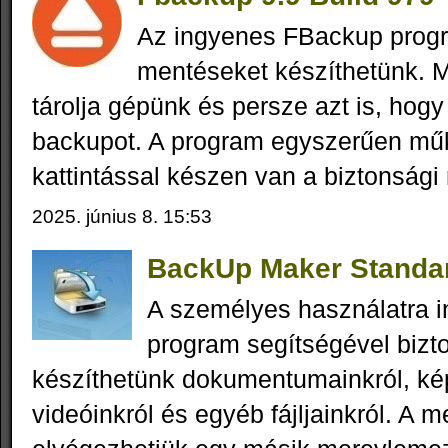
Az ingyenes FBackup progr
mentéseket készíthetünk. M
tárolja gépünk és persze azt is, hogy
backupot. A program egyszerűen mű
kattintással készen van a biztonsági
2025. június 8. 15:53
BackUp Maker Standar
A személyes használatra i
program segítségével bizt
készíthetünk dokumentumainkról, kép
videóinkról és egyéb fájljainkról. A m