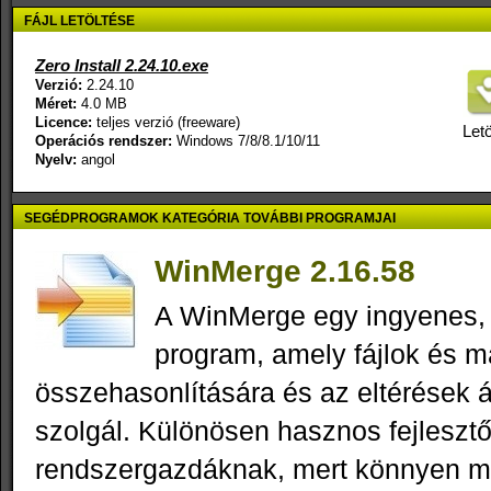
FÁJL LETÖLTÉSE
Zero Install 2.24.10.exe
Verzió:
2.24.10
Méret:
4.0 MB
Licence:
teljes verzió (freeware)
Letö
Operációs rendszer:
Windows 7/8/8.1/10/11
Nyelv:
angol
SEGÉDPROGRAMOK KATEGÓRIA TOVÁBBI PROGRAMJAI
WinMerge 2.16.58
A WinMerge egy ingyenes,
program, amely fájlok és 
összehasonlítására és az eltérések á
szolgál. Különösen hasznos fejleszt
rendszergazdáknak, mert könnyen m