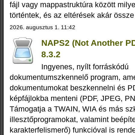
fájl vagy mappastruktúra között mily
történtek, és az eltérések akár össze 
2026. augusztus 1. 11:42
NAPS2 (Not Another P
8.3.2
Ingyenes, nyílt forráskódú
dokumentumszkennelő program, amel
dokumentumokat beszkennelni és P
képfájlokba menteni (PDF, JPEG, PN
Támogatja a TWAIN, WIA és más sz
illesztőprogramokat, valamint beépít
karakterfelismerő) funkcióval is rende