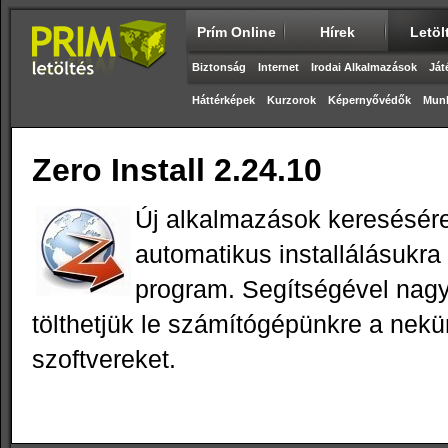
Prím Online
Hírek
Letöl
Biztonság
Internet
Irodai Alkalmazások
Ját
Háttérképek
Kurzorok
Képernyővédők
Munk
Zero Install 2.24.10
Új alkalmazások keresésére,
automatikus installálásukra
program. Segítségével nag
tölthetjük le számítógépünkre a nekü
szoftvereket.