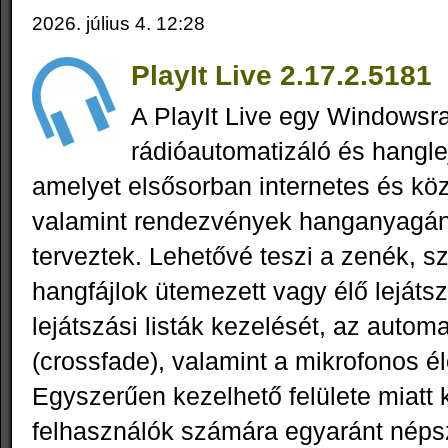
2026. július 4. 12:28
PlayIt Live 2.17.2.5181
A PlayIt Live egy Windowsra
rádióautomatizáló és hangle
amelyet elsősorban internetes és köz
valamint rendezvények hanganyagán
terveztek. Lehetővé teszi a zenék, s
hangfájlok ütemezett vagy élő lejáts
lejátszási listák kezelését, az automa
(crossfade), valamint a mikrofonos é
Egyszerűen kezelhető felülete miatt
felhasználók számára egyaránt néps