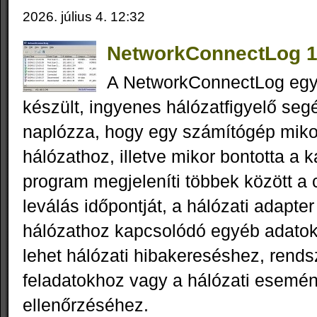
2026. július 4. 12:32
NetworkConnectLog 1
A NetworkConnectLog eg
készült, ingyenes hálózatfigyelő se
naplózza, hogy egy számítógép mikor
hálózathoz, illetve mikor bontotta a k
program megjeleníti többek között a 
leválás időpontját, a hálózati adapter
hálózathoz kapcsolódó egyéb adatok
lehet hálózati hibakereséshez, rend
feladatokhoz vagy a hálózati esemé
ellenőrzéséhez.