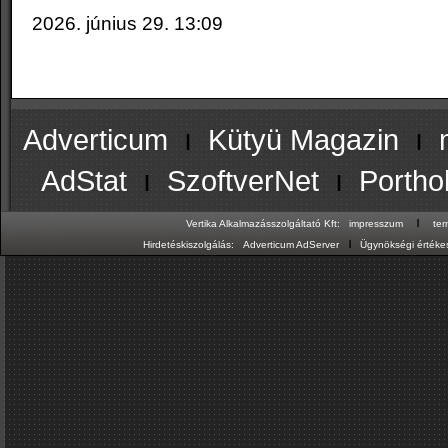
2026. június 29. 13:09
Adverticum
ı
Kütyü Magazin
ı
AdStat
ı
SzoftverNet
ı
Portho
ı
Vertika Alkalmazásszolgáltató Kft:
impresszum
te
ı
Hirdetéskiszolgálás:
Adverticum AdServer
Ügynökségi értékes