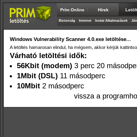
Prím Online
Hírek
Letöl
Biztonság
Internet
Irodai Alkalmazások
Ját
Windows Vulnerability Scanner 4.0.exe letöltése...
A letöltés hamarosan elindul, ha mégsem, akkor kérjük kattints
Várható letöltési idők:
56Kbit (modem)
3 perc 20 másodpe
1Mbit (DSL)
11 másodperc
10Mbit
2 másodperc
vissza a programh