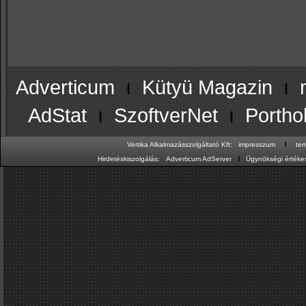
Adverticum
ı
Kütyü Magazin
ı
AdStat
ı
SzoftverNet
ı
Portho
ı
Vertika Alkalmazásszolgáltató Kft:
impresszum
te
ı
Hirdetéskiszolgálás:
Adverticum AdServer
Ügynökségi értékes