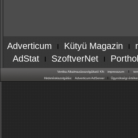
Adverticum
ı
Kütyü Magazin
ı
AdStat
ı
SzoftverNet
ı
Portho
ı
Vertika Alkalmazásszolgáltató Kft:
impresszum
te
ı
Hirdetéskiszolgálás:
Adverticum AdServer
Ügynökségi értékes