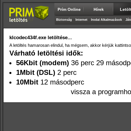
Prím Online
Hírek
Letöl
Biztonság
Internet
Irodai Alkalmazások
Ját
klcodec434f.exe letöltése...
A letöltés hamarosan elindul, ha mégsem, akkor kérjük kattints
Várható letöltési idők:
56Kbit (modem)
36 perc 29 másodp
1Mbit (DSL)
2 perc
10Mbit
12 másodperc
vissza a programh