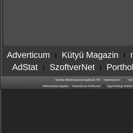
Adverticum
ı
Kütyü Magazin
ı
AdStat
ı
SzoftverNet
ı
Portho
ı
Vertika Alkalmazásszolgáltató Kft:
impresszum
te
ı
Hirdetéskiszolgálás:
Adverticum AdServer
Ügynökségi értékes