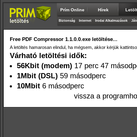
Prím Online
Hírek
Letöl
Biztonság
Internet
Irodai Alkalmazások
Ját
Free PDF Compressor 1.1.0.0.exe letöltése...
A letöltés hamarosan elindul, ha mégsem, akkor kérjük kattints
Várható letöltési idők:
56Kbit (modem)
17 perc 47 másodp
1Mbit (DSL)
59 másodperc
10Mbit
6 másodperc
vissza a programh