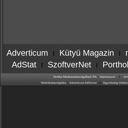
Adverticum
ı
Kütyü Magazin
ı
AdStat
ı
SzoftverNet
ı
Portho
ı
Vertika Alkalmazásszolgáltató Kft:
impresszum
te
ı
Hirdetéskiszolgálás:
Adverticum AdServer
Ügynökségi értékes