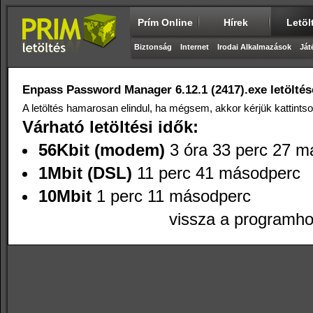
Prím Online
Hírek
Letöl
Biztonság
Internet
Irodai Alkalmazások
Ját
Enpass Password Manager 6.12.1 (2417).exe letöltése
A letöltés hamarosan elindul, ha mégsem, akkor kérjük kattints
Várható letöltési idők:
56Kbit (modem)
3 óra 33 perc 27 m
1Mbit (DSL)
11 perc 41 másodperc
10Mbit
1 perc 11 másodperc
vissza a programh