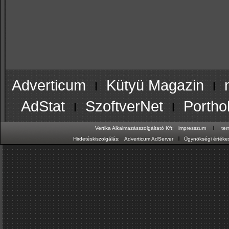
Adverticum
ı
Kütyü Magazin
ı
AdStat
ı
SzoftverNet
ı
Portho
ı
Vertika Alkalmazásszolgáltató Kft:
impresszum
te
ı
Hirdetéskiszolgálás:
Adverticum AdServer
Ügynökségi értékes