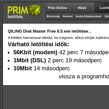
Prím Online
Hírek
Letöl
Biztonság
Internet
Irodai Alkalmazások
Ját
QILING Disk Master Free 8.5.exe letöltése...
A letöltés hamarosan elindul, ha mégsem, akkor kérjük kattints
Várható letöltési idők:
56Kbit (modem)
42 perc 7 másodpe
1Mbit (DSL)
2 perc 19 másodperc
10Mbit
14 másodperc
vissza a programh