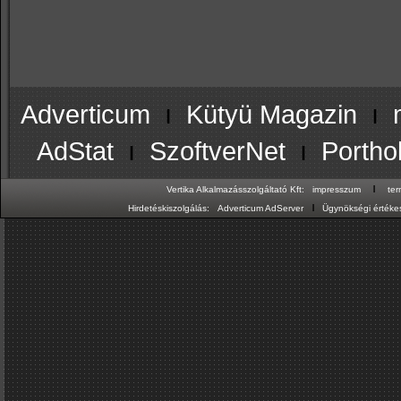
Adverticum
ı
Kütyü Magazin
ı
AdStat
ı
SzoftverNet
ı
Portho
ı
Vertika Alkalmazásszolgáltató Kft:
impresszum
te
ı
Hirdetéskiszolgálás:
Adverticum AdServer
Ügynökségi értékes