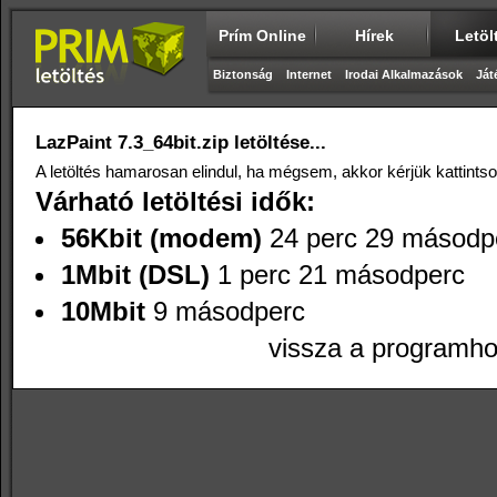
Prím Online
Hírek
Letöl
Biztonság
Internet
Irodai Alkalmazások
Ját
LazPaint 7.3_64bit.zip letöltése...
A letöltés hamarosan elindul, ha mégsem, akkor kérjük kattints
Várható letöltési idők:
56Kbit (modem)
24 perc 29 másodp
1Mbit (DSL)
1 perc 21 másodperc
10Mbit
9 másodperc
vissza a programh