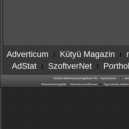
Adverticum
ı
Kütyü Magazin
ı
AdStat
ı
SzoftverNet
ı
Portho
ı
Vertika Alkalmazásszolgáltató Kft:
impresszum
te
ı
Hirdetéskiszolgálás:
Adverticum AdServer
Ügynökségi értékes