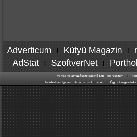
Adverticum
ı
Kütyü Magazin
ı
AdStat
ı
SzoftverNet
ı
Portho
ı
Vertika Alkalmazásszolgáltató Kft:
impresszum
te
ı
Hirdetéskiszolgálás:
Adverticum AdServer
Ügynökségi értékes