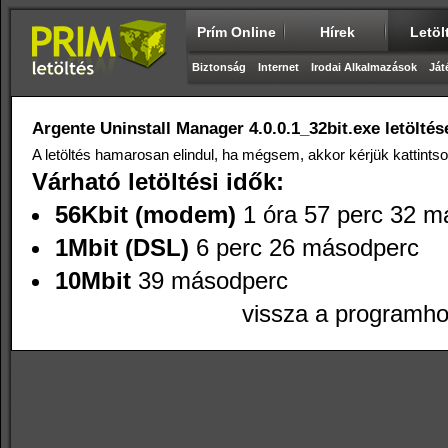
Prím Online
Hírek
Letöl
Biztonság
Internet
Irodai Alkalmazások
Ját
Argente Uninstall Manager 4.0.0.1_32bit.exe letöltése
A letöltés hamarosan elindul, ha mégsem, akkor kérjük kattints
Várható letöltési idők:
56Kbit (modem)
1 óra 57 perc 32 m
1Mbit (DSL)
6 perc 26 másodperc
10Mbit
39 másodperc
vissza a programh