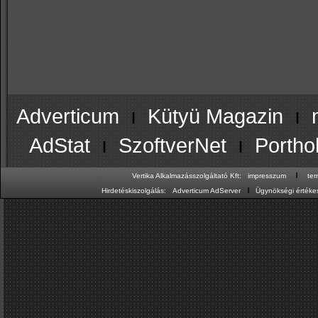
Adverticum
ı
Kütyü Magazin
ı
AdStat
ı
SzoftverNet
ı
Portho
ı
Vertika Alkalmazásszolgáltató Kft:
impresszum
te
ı
Hirdetéskiszolgálás:
Adverticum AdServer
Ügynökségi értékes