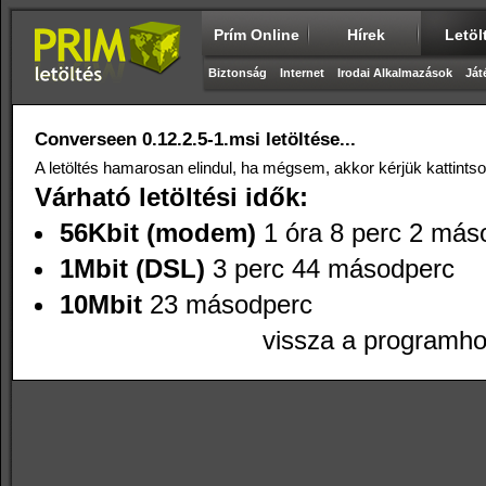
Prím Online
Hírek
Letöl
Biztonság
Internet
Irodai Alkalmazások
Ját
Converseen 0.12.2.5-1.msi letöltése...
A letöltés hamarosan elindul, ha mégsem, akkor kérjük kattints
Várható letöltési idők:
56Kbit (modem)
1 óra 8 perc 2 más
1Mbit (DSL)
3 perc 44 másodperc
10Mbit
23 másodperc
vissza a programh