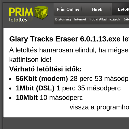
Prím Online
Hírek
Letöl
Biztonság
Internet
Irodai Alkalmazások
Ját
Glary Tracks Eraser 6.0.1.13.exe let
A letöltés hamarosan elindul, ha mégse
kattintson
ide
!
Várható letöltési idők:
56Kbit (modem)
28 perc 53 másodp
1Mbit (DSL)
1 perc 35 másodperc
10Mbit
10 másodperc
vissza a programh