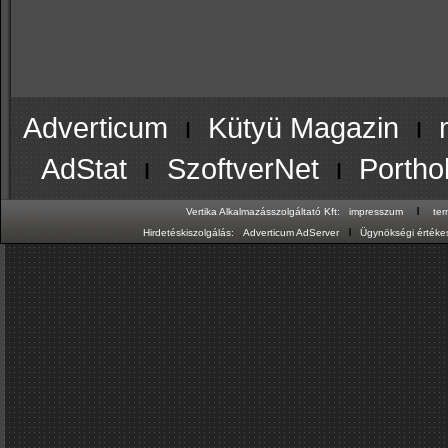
Adverticum
ı
Kütyü Magazin
ı
AdStat
ı
SzoftverNet
ı
Portho
ı
Vertika Alkalmazásszolgáltató Kft:
impresszum
te
ı
Hirdetéskiszolgálás:
Adverticum AdServer
Ügynökségi értékes