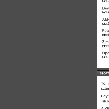
letöl
Dev
letöl
AM-
letöl
Fot
letöl
Zim 
letöl
Ope
letöl
SZOFT
Töme
szám
Egy v
TikT
A Ki