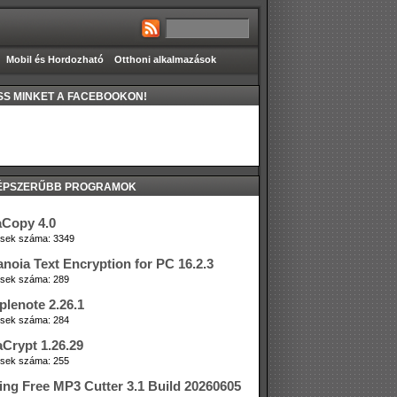
Mobil és Hordozható
Otthoni alkalmazások
S MINKET A FACEBOOKON!
ÉPSZERŰBB PROGRAMOK
aCopy 4.0
tések száma: 3349
anoia Text Encryption for PC 16.2.3
tések száma: 289
plenote 2.26.1
tések száma: 284
aCrypt 1.26.29
tések száma: 255
ing Free MP3 Cutter 3.1 Build 20260605