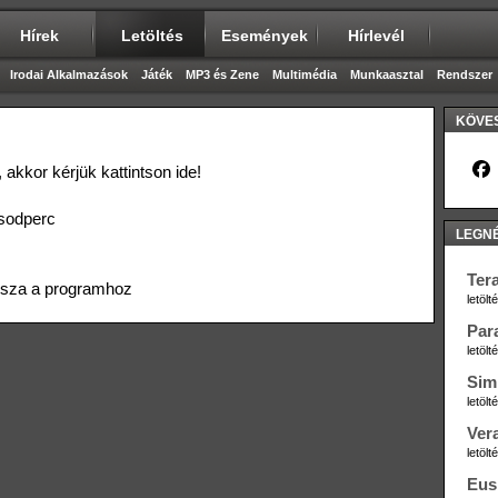
Hírek
Letöltés
Események
Hírlevél
Irodai Alkalmazások
Játék
MP3 és Zene
Multimédia
Munkaasztal
Rendszer
KÖVES
 akkor kérjük kattintson
ide
!
sodperc
LEGN
Ter
ssza a programhoz
letöl
Par
letöl
Sim
letöl
Ver
letöl
Eus