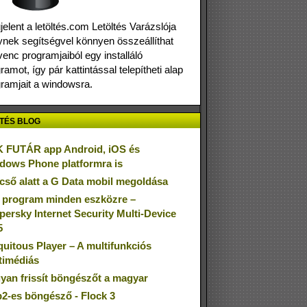
elent a letöltés.com Letöltés Varázslója
nek segítségvel könnyen összeállíthat
enc programjaiból egy installáló
ramot, így pár kattintással telepítheti alap
ramjait a windowsra.
TÉS BLOG
 FUTÁR app Android, iOS és
dows Phone platformra is
cső alatt a G Data mobil megoldása
 program minden eszközre –
persky Internet Security Multi-Device
5
quitous Player – A multifunkciós
timédiás
yan frissít böngészőt a magyar
2-es böngésző - Flock 3