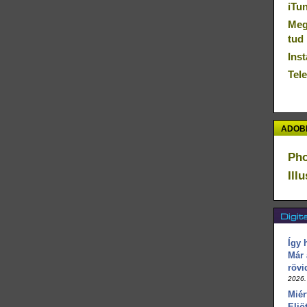
iTu
Megú
tud
Inst
Tel
ADOBE
Ph
Ill
Így 
Már 
rövi
2026.
Miér
Eljö