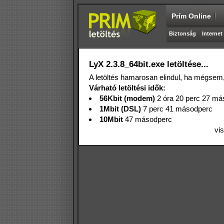
Prím Online
Biztonság
Internet
LyX 2.3.8_64bit.exe letöltése...
A letöltés hamarosan elindul, ha mégsem,
Várható letöltési idők:
56Kbit (modem)
2 óra 20 perc 27 má
1Mbit (DSL)
7 perc 41 másodperc
10Mbit
47 másodperc
vi