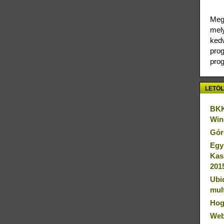
Megj
mely
kedv
prog
prog
LETÖL
BKK
Win
Gór
Egy
Kas
201
Ubi
mul
Hog
Web