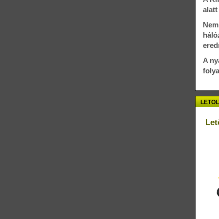
alat
Nem 
háló
ere
A ny
foly
LETÖL
Let