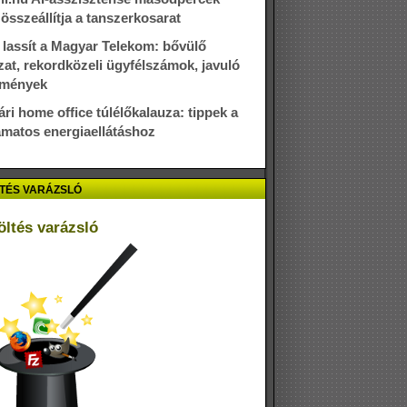
t összeállítja a tanszerkosarat
lassít a Magyar Telekom: bővülő
zat, rekordközeli ügyfélszámok, javuló
dmények
ári home office túlélőkalauza: tippek a
amatos energiaellátáshoz
TÉS VARÁZSLÓ
öltés varázsló