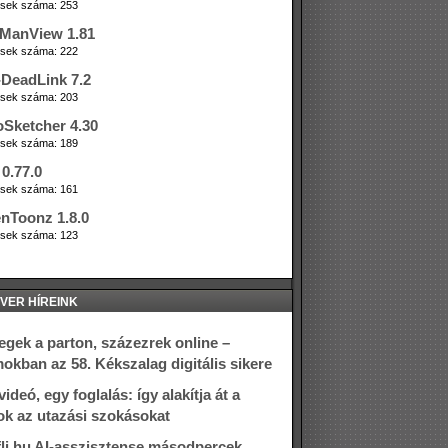
tések száma: 253
ManView 1.81
tések száma: 222
DeadLink 7.2
tések száma: 203
oSketcher 4.30
tések száma: 189
0.77.0
tések száma: 161
nToonz 1.8.0
tések száma: 123
VER HÍREINK
gek a parton, százezrek online –
okban az 58. Kékszalag digitális sikere
ideó, egy foglalás: így alakítja át a
ok az utazási szokásokat
fli.hu AI-asszisztense másodpercek