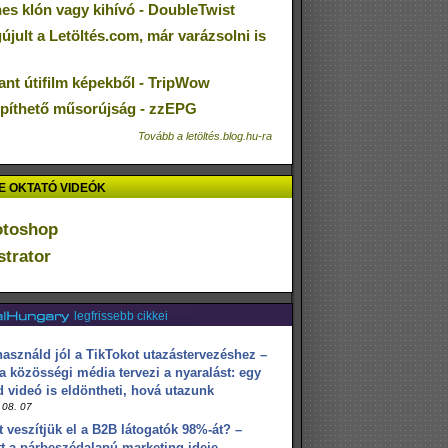
nes klón vagy kihívó - DoubleTwist
jult a Letöltés.com, már varázsolni is
ant útifilm képekből - TripWow
epíthető műsorújság - zzEPG
Tovább a letöltés.blog.hu-ra
 OKTATÓ VIDEÓK
otoshop
ustrator
legfrissebb cikkei
használd jól a TikTokot utazástervezéshez –
a közösségi média tervezi a nyaralást: egy
d videó is eldöntheti, hová utazunk
 08. 07
t veszítjük el a B2B látogatók 98%-át? –
tt a párbeszédalapú marketing ideje