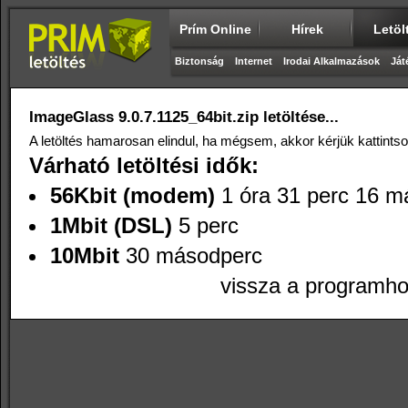
Prím Online
Hírek
Letöl
Biztonság
Internet
Irodai Alkalmazások
Ját
ImageGlass 9.0.7.1125_64bit.zip letöltése...
A letöltés hamarosan elindul, ha mégsem, akkor kérjük kattints
Várható letöltési idők:
56Kbit (modem)
1 óra 31 perc 16 m
1Mbit (DSL)
5 perc
10Mbit
30 másodperc
vissza a programh