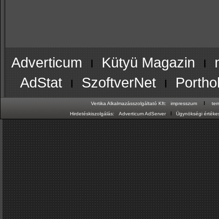
Adverticum
ı
Kütyü Magazin
ı
AdStat
ı
SzoftverNet
ı
Portho
ı
Vertika Alkalmazásszolgáltató Kft:
impresszum
te
ı
Hirdetéskiszolgálás:
Adverticum AdServer
Ügynökségi értékes