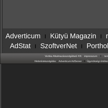
Adverticum
ı
Kütyü Magazin
ı
AdStat
ı
SzoftverNet
ı
Portho
ı
Vertika Alkalmazásszolgáltató Kft:
impresszum
te
ı
Hirdetéskiszolgálás:
Adverticum AdServer
Ügynökségi értékes