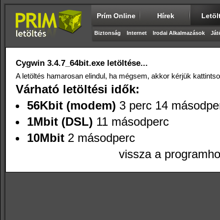
Prím Online
Hírek
Letöl
Biztonság
Internet
Irodai Alkalmazások
Ját
Cygwin 3.4.7_64bit.exe letöltése...
A letöltés hamarosan elindul, ha mégsem, akkor kérjük kattints
Várható letöltési idők:
56Kbit (modem)
3 perc 14 másodpe
1Mbit (DSL)
11 másodperc
10Mbit
2 másodperc
vissza a programh