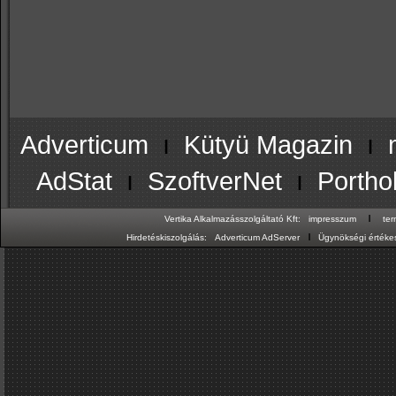
Adverticum
ı
Kütyü Magazin
ı
AdStat
ı
SzoftverNet
ı
Portho
ı
Vertika Alkalmazásszolgáltató Kft:
impresszum
te
ı
Hirdetéskiszolgálás:
Adverticum AdServer
Ügynökségi értékes