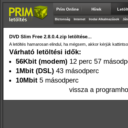
Prím Online
Hírek
Letöl
Biztonság
Internet
Irodai Alkalmazások
Ját
DVD Slim Free 2.8.0.4.zip letöltése...
A letöltés hamarosan elindul, ha mégsem, akkor kérjük kattints
Várható letöltési idők:
56Kbit (modem)
12 perc 57 másodp
1Mbit (DSL)
43 másodperc
10Mbit
5 másodperc
vissza a programh